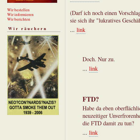
Wir bestellen
(Darf ich noch einen Vorschlag
Wir informieren
Wir berichten
sie sich ihr "lukratives Gesch
Wir räuchern
...
link
Doch. Nur zu.
...
link
FTD?
Habe da eben oberflächlic
neuzeitiger Unverfrorenh
die FTD damit zu tun?
...
link