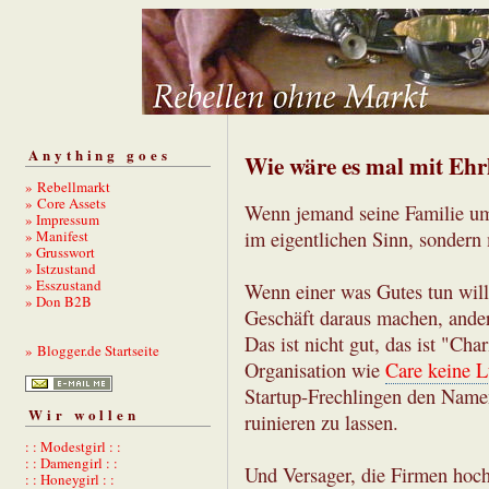
Anything goes
Wie wäre es mal mit Ehr
» Rebellmarkt
» Core Assets
Wenn jemand seine Familie umb
» Impressum
» Manifest
im eigentlichen Sinn, sondern
» Grusswort
» Istzustand
» Esszustand
Wenn einer was Gutes tun will,
» Don B2B
Geschäft daraus machen, ander
Das ist nicht gut, das ist "Cha
» Blogger.de Startseite
Organisation wie
Care keine L
Startup-Frechlingen den Name
Wir wollen
ruinieren zu lassen.
: : Modestgirl : :
: : Damengirl : :
Und Versager, die Firmen hoc
: : Honeygirl : :