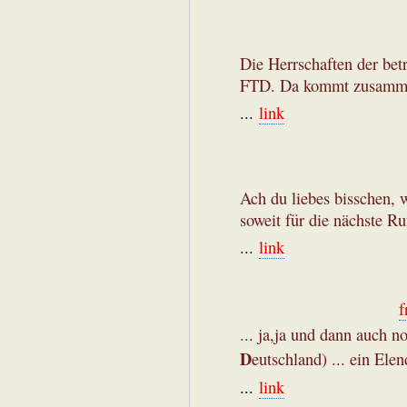
Die Herrschaften der bet
FTD. Da kommt zusamme
...
link
Ach du liebes bisschen, w
soweit für die nächste R
...
link
f
... ja,ja und dann auch 
D
eutschland) ... ein Elend
...
link