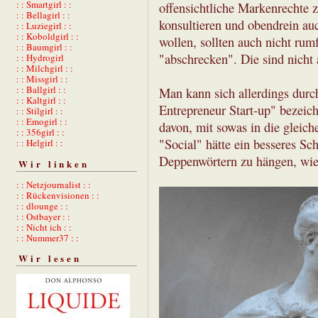
: : Smartgirl : :
offensichtliche Markenrechte 
: : Bellagirl : :
konsultieren und obendrein auc
: : Luziegirl : :
: : Koboldgirl : :
wollen, sollten auch nicht rum
: : Baumgirl : :
"abschrecken". Die sind nicht 
: : Hydrogirl
: : Milchgirl : :
: : Missgirl : :
: : Ballgirl : :
Man kann sich allerdings durch
: : Kaltgirl : :
Entrepreneur Start-up" bezeic
: : Stilgirl : :
: : Emogirl : :
davon, mit sowas in die gleich
: : 356girl : :
"Social" hätte ein besseres Sc
: : Helgirl : :
Deppenwörtern zu hängen, wie
Wir linken
: : Netzjournalist : :
: : Rückenvisionen : :
: : dlounge : :
: : Ostbayer : :
: : Nicht ich : :
: : Nummer37 : :
Wir lesen