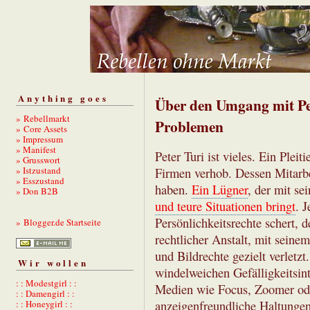
Anything goes
Über den Umgang mit Pet
» Rebellmarkt
Problemen
» Core Assets
» Impressum
» Manifest
Peter Turi ist vieles. Ein Plei
» Grusswort
» Istzustand
Firmen verhob. Dessen Mitarb
» Esszustand
haben.
Ein Lügner
, der mit se
» Don B2B
und teure Situationen bringt
. 
Persönlichkeitsrechte schert, d
» Blogger.de Startseite
rechtlicher Anstalt, mit seine
und Bildrechte gezielt verlet
Wir wollen
windelweichen Gefälligkeitsin
: : Modestgirl : :
Medien wie Focus, Zoomer ode
: : Damengirl : :
: : Honeygirl : :
anzeigenfreundliche Haltungen