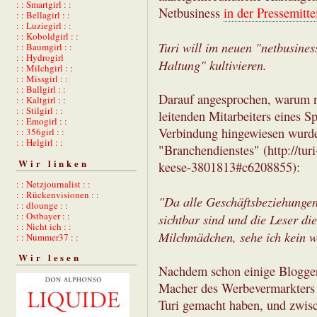
: : Smartgirl : :
Netbusiness
in der Pressemitte
: : Bellagirl : :
: : Luziegirl : :
: : Koboldgirl : :
Turi will im neuen "netbusines
: : Baumgirl : :
: : Hydrogirl
Haltung" kultivieren.
: : Milchgirl : :
: : Missgirl : :
: : Ballgirl : :
Darauf angesprochen, warum n
: : Kaltgirl : :
: : Stilgirl : :
leitenden Mitarbeiters eines S
: : Emogirl : :
Verbindung hingewiesen wurde,
: : 356girl : :
: : Helgirl : :
"Branchendienstes" (http://tur
Wir linken
keese-3801813#c6208855):
: : Netzjournalist : :
: : Rückenvisionen : :
"Da alle Geschäftsbeziehungen
: : dlounge : :
: : Ostbayer : :
sichtbar sind und die Leser di
: : Nicht ich : :
Milchmädchen, sehe ich kein w
: : Nummer37 : :
Wir lesen
Nachdem schon einige Blogger
Macher des Werbevermarkters 
Turi gemacht haben, und zwis