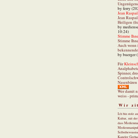
Ungenügend 
by ferry (20
Jean Raspail
Jean Raspai
Heiligen (fr
by mediense
10:24)
Stimme Ihnen
Stimme Ihne
Auch wenn i
bekennender
by buerger 
Für
Kleinsch
Analphabet
Spinner, dre
Controlschw
Nasenbären 
Wer damit n
weiss - prim
Wir zi
Ich bin stolz a
Kultur, mit de
dass Medienma
Medienmanipul
Selbstbewusstse
Kanzler Gerha