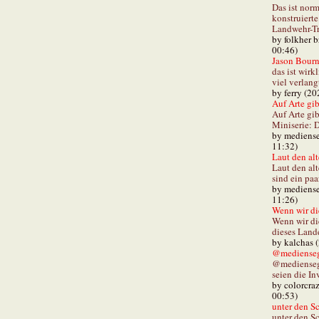
Das ist norm
konstruiert
Landwehr-Tra
by folkher 
00:46)
Jason Bourn
das ist wirk
viel verlang
by ferry (20
Auf Arte gibt
Auf Arte gib
Miniserie: D
by mediense
11:32)
Laut den alt
Laut den al
sind ein paa
by mediense
11:26)
Wenn wir di
Wenn wir d
dieses Lande
by kalchas 
@mediensegl
@medienseg
seien die In
by colorcra
00:53)
unter den Sc
unter den Sc