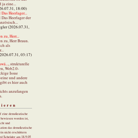
ja eine...
26.07.31, 18:00)
 Das Heerlager...
l Das Heerlager der
anzösisch...
gler (2026.07.31,
 zu, Herr...
n zu, Herr Braun.
ch als
...
(2026.07.31, 03:17)
wä...
, strukturelle
en, Web2.0-
ckige Issue
eine und andere
gibt es hier auch
ichts anzufangen
a.
tieren
uf eine demokratische
r bewiesen worden ist,
cht und
ation das demokratische
in nicht erschüttern
rd Schröder am 18.9.05