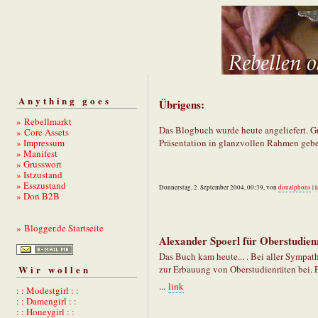
Anything goes
Übrigens:
» Rebellmarkt
Das Blogbuch wurde heute angeliefert. Gr
» Core Assets
» Impressum
Präsentation in glanzvollen Rahmen gebe
» Manifest
» Grusswort
» Istzustand
» Esszustand
Donnerstag, 2. September 2004, 00:39, von
donalphons
| |
» Don B2B
» Blogger.de Startseite
Alexander Spoerl für Oberstudien
Das Buch kam heute... . Bei aller Sympath
Wir wollen
zur Erbauung von Oberstudienräten bei. F
...
link
: : Modestgirl : :
: : Damengirl : :
: : Honeygirl : :