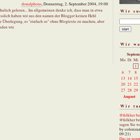
donalphons
, Donnerstag, 2. September 2004, 19:00
hnlich gelesen... Im allgemeinen denke ich, dass man in etwa
Wir su
esslich haben wir aus den namen der Blogger keinen Hehl
e Überlegung, es "einfach so" ohne Blogtexte zu machen, aber
nden wir.
Wir w
Septem
Mo
Di
Mi
1
6
7
8
13
14
15
20
21
22
27
28
29
August
Wir tu
@folkher bra
@folkher br
sagen Sie wa
by colorcra
09:21)
Das ist norm