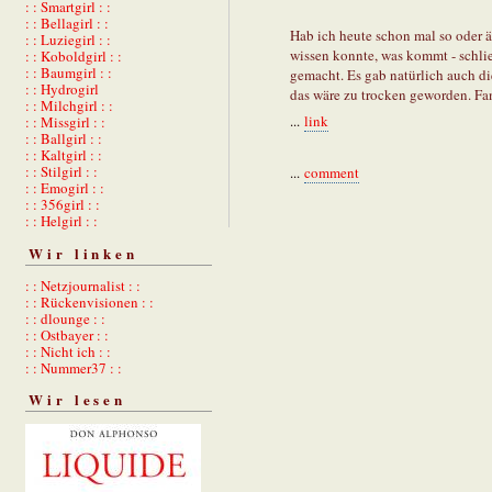
: : Smartgirl : :
: : Bellagirl : :
Hab ich heute schon mal so oder ä
: : Luziegirl : :
wissen konnte, was kommt - schli
: : Koboldgirl : :
: : Baumgirl : :
gemacht. Es gab natürlich auch di
: : Hydrogirl
das wäre zu trocken geworden. Fa
: : Milchgirl : :
...
link
: : Missgirl : :
: : Ballgirl : :
: : Kaltgirl : :
: : Stilgirl : :
...
comment
: : Emogirl : :
: : 356girl : :
: : Helgirl : :
Wir linken
: : Netzjournalist : :
: : Rückenvisionen : :
: : dlounge : :
: : Ostbayer : :
: : Nicht ich : :
: : Nummer37 : :
Wir lesen