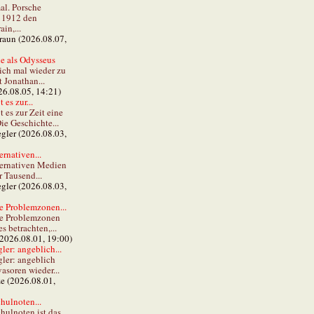
al. Porsche
e 1912 den
in,...
braun (2026.08.07,
e als Odysseus
lich mal wieder zu
t Jonathan...
26.08.05, 14:21)
 es zur...
t es zur Zeit eine
ie Geschichte...
gler (2026.08.03,
ernativen...
ternativen Medien
r Tausend...
gler (2026.08.03,
e Problemzonen...
ie Problemzonen
s betrachten,...
(2026.08.01, 19:00)
er: angeblich...
ler: angeblich
vasoren wieder...
ze (2026.08.01,
hulnoten...
hulnoten ist das