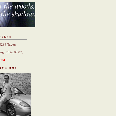
eiben
 8283 Tagen
ung: 2026.08.07,
n
mit
hen aus