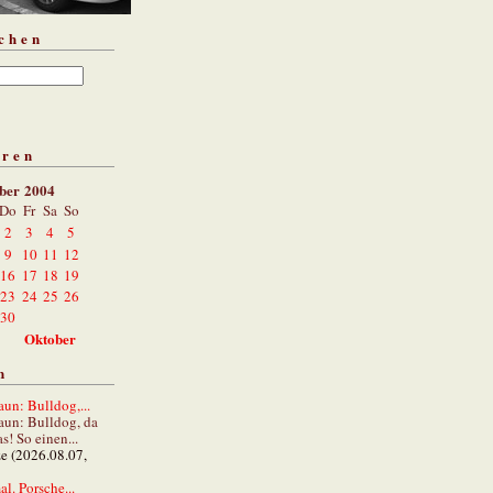
chen
aren
ber 2004
Do
Fr
Sa
So
2
3
4
5
9
10
11
12
16
17
18
19
23
24
25
26
30
Oktober
n
un: Bulldog,...
aun: Bulldog, da
s! So einen...
ze (2026.08.07,
al. Porsche...