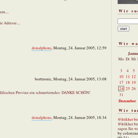
Wir su
rn....
e Adresse....
Wir w
donalphons
, Montag, 24. Januar 2005, 12:59
Janu
Mo
Di
Mi
3
4
5
10
11
12
borttronic, Montag, 24. Januar 2005, 13:08
17
18
19
24
25
26
stfälischen Provinz ein schmetterndes: DANKE SCHÖN!
31
Dezember
Wir tu
donalphons
, Montag, 24. Januar 2005, 18:34
@folkher bra
@folkher br
sagen Sie wa
by colorcra
09:21)