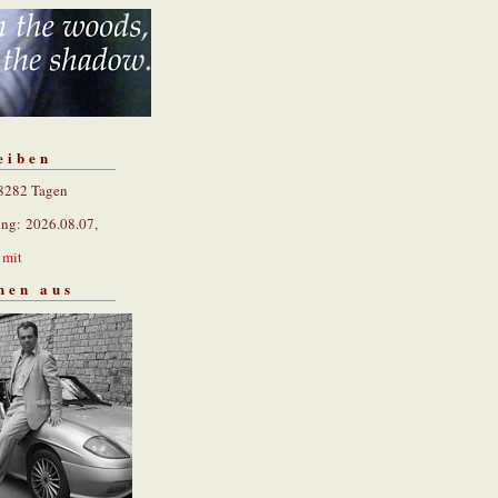
eiben
 8282 Tagen
ung: 2026.08.07,
n
mit
hen aus