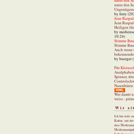
unter den Sc
unter den Sc
Ungenügend 
by ferry (20
Jean Raspail
Jean Raspai
Heiligen (fr
by mediense
10:24)
Stimme Ihnen
Stimme Ihne
Auch wenn i
bekennender
by buerger 
Für
Kleinsch
Analphabet
Spinner, dre
Controlschw
Nasenbären 
Wer damit n
weiss - prim
Wir zi
Ich bin stolz a
Kultur, mit de
dass Medienma
Medienmanipul