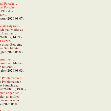
al. Porsche...
al. Porsche
e 1912 den
in,...
braun (2026.08.07,
e als Odysseus
lich mal wieder zu
t Jonathan...
26.08.05, 14:21)
 es zur...
t es zur Zeit eine
ie Geschichte...
gler (2026.08.03,
ernativen...
ternativen Medien
r Tausend...
gler (2026.08.03,
e Problemzonen...
ie Problemzonen
s betrachten,...
(2026.08.01, 19:00)
er: angeblich...
ler: angeblich
vasoren wieder...
ze (2026.08.01,