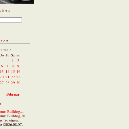
chen
aren
ar 2005
Do
Fr
Sa
So
1
2
6
7
8
9
13
14
15
16
20
21
22
23
27
28
29
30
Februar
n
un: Bulldog,...
aun: Bulldog, da
s! So einen...
ze (2026.08.07,