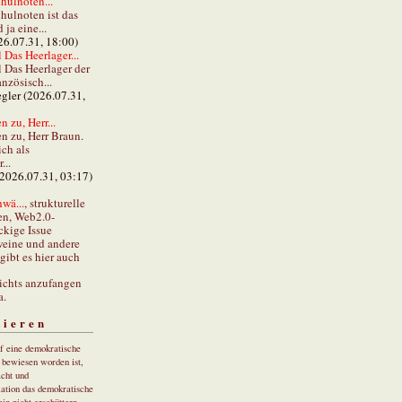
hulnoten...
hulnoten ist das
ja eine...
26.07.31, 18:00)
 Das Heerlager...
l Das Heerlager der
anzösisch...
gler (2026.07.31,
 zu, Herr...
n zu, Herr Braun.
ch als
...
(2026.07.31, 03:17)
wä...
, strukturelle
en, Web2.0-
ckige Issue
eine und andere
gibt es hier auch
ichts anzufangen
a.
tieren
uf eine demokratische
r bewiesen worden ist,
cht und
ation das demokratische