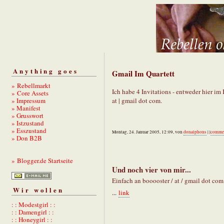
Anything goes
Gmail Im Quartett
» Rebellmarkt
Ich habe 4 Invitations - entweder hier i
» Core Assets
» Impressum
at | gmail dot com.
» Manifest
» Grusswort
» Istzustand
» Esszustand
Montag, 24. Januar 2005, 12:09, von
donalphons
| |
comme
» Don B2B
» Blogger.de Startseite
Und noch vier von mir...
Einfach an booooster / at / gmail dot com
Wir wollen
...
link
: : Modestgirl : :
: : Damengirl : :
: : Honeygirl : :