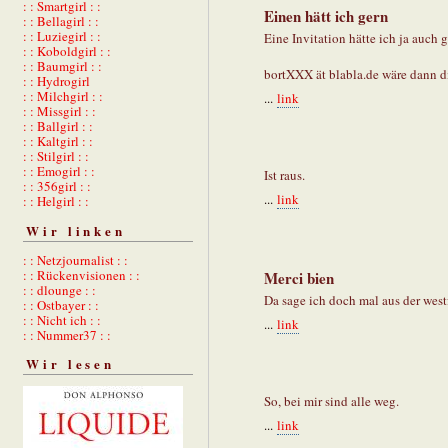
: : Smartgirl : :
Einen hätt ich gern
: : Bellagirl : :
: : Luziegirl : :
Eine Invitation hätte ich ja auch ge
: : Koboldgirl : :
: : Baumgirl : :
bortXXX ät blabla.de wäre dann di
: : Hydrogirl
: : Milchgirl : :
...
link
: : Missgirl : :
: : Ballgirl : :
: : Kaltgirl : :
: : Stilgirl : :
: : Emogirl : :
Ist raus.
: : 356girl : :
...
link
: : Helgirl : :
Wir linken
: : Netzjournalist : :
: : Rückenvisionen : :
Merci bien
: : dlounge : :
Da sage ich doch mal aus der we
: : Ostbayer : :
: : Nicht ich : :
...
link
: : Nummer37 : :
Wir lesen
So, bei mir sind alle weg.
...
link