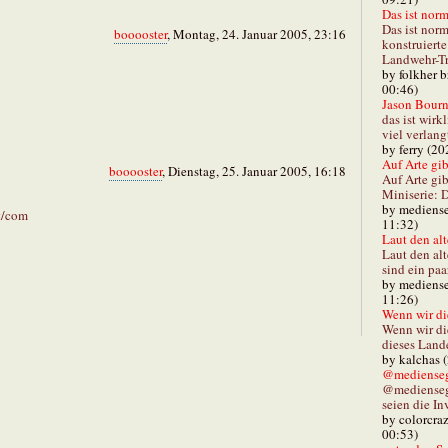
Das ist norm
Das ist norm
booooster
, Montag, 24. Januar 2005, 23:16
konstruiert
Landwehr-Tra
by folkher 
00:46)
Jason Bourn
das ist wirk
viel verlang
by ferry (20
Auf Arte gibt
booooster
, Dienstag, 25. Januar 2005, 16:18
Auf Arte gib
Miniserie: D
by mediense
ot/com
11:32)
Laut den alt
Laut den al
sind ein paa
by mediense
11:26)
Wenn wir di
Wenn wir d
dieses Lande
by kalchas 
@mediensegl
@medienseg
seien die In
by colorcra
00:53)