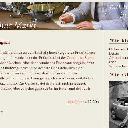
Wir bl
igkeit
Online seit
n sie beruflich zu dem irrwitzig hoch vergüteten Prozess nach
Letzte
Aktualisier
ngt; ich würde dann das Frühstück bei der
Conditorei Stern
09:21
Abend kochen. Aber dann würde das Finanzamt nörgeln, denn
Wir mache
ch halbwegs privat, und deshalb ist es steuerlich nicht
 und macht während der nächsten Tage noch ein paar
Wir se
ftspartner fungiere. Dann gern auch etwas teurer, weil dadurch
satz und so. Das Ganze kostet den Staat, grob gerechnet,
 Euro. Aber es sicher ganz schön, im Hotel, und der Tee ist
donalphons
, 17:20h
nt