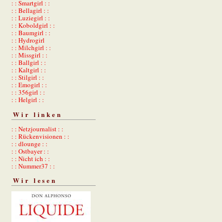
: : Smartgirl : :
: : Bellagirl : :
: : Luziegirl : :
: : Koboldgirl : :
: : Baumgirl : :
: : Hydrogirl
: : Milchgirl : :
: : Missgirl : :
: : Ballgirl : :
: : Kaltgirl : :
: : Stilgirl : :
: : Emogirl : :
: : 356girl : :
: : Helgirl : :
Wir linken
: : Netzjournalist : :
: : Rückenvisionen : :
: : dlounge : :
: : Ostbayer : :
: : Nicht ich : :
: : Nummer37 : :
Wir lesen