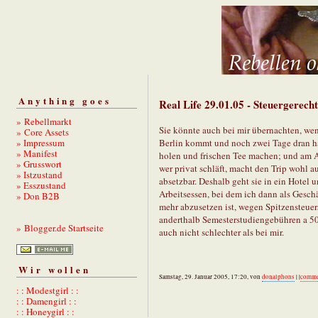
Anything goes
Real Life 29.01.05 - Steuergerecht
» Rebellmarkt
Sie könnte auch bei mir übernachten, wen
» Core Assets
» Impressum
Berlin kommt und noch zwei Tage dran hä
» Manifest
holen und frischen Tee machen; und am 
» Grusswort
wer privat schläft, macht den Trip wohl au
» Istzustand
absetzbar. Deshalb geht sie in ein Hotel
» Esszustand
Arbeitsessen, bei dem ich dann als Geschä
» Don B2B
mehr abzusetzen ist, wegen Spitzensteuer
anderthalb Semesterstudiengebühren a 500
» Blogger.de Startseite
auch nicht schlechter als bei mir.
Wir wollen
Samstag, 29. Januar 2005, 17:20, von
donalphons
| |
comme
: : Modestgirl : :
: : Damengirl : :
: : Honeygirl : :