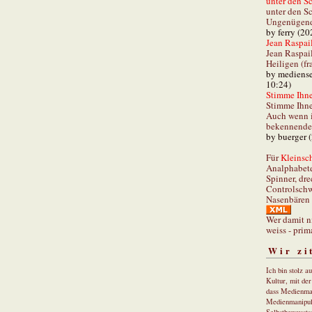
unter den Sc
unter den Sc
Ungenügend 
by ferry (20
Jean Raspail
Jean Raspai
Heiligen (fr
by mediense
10:24)
Stimme Ihnen
Stimme Ihne
Auch wenn i
bekennender
by buerger 
Für
Kleinsch
Analphabet
Spinner, dre
Controlschw
Nasenbären 
Wer damit n
weiss - prim
Wir zi
Ich bin stolz a
Kultur, mit de
dass Medienma
Medienmanipul