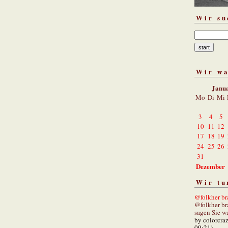
Wir su
Wir w
Janu
Mo
Di
Mi
3
4
5
10
11
12
17
18
19
24
25
26
31
Dezember
Wir tu
@folkher bra
@folkher br
sagen Sie wa
by colorcra
09:21)