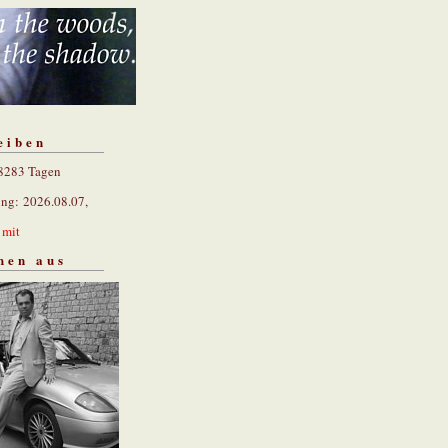
eiben
 8283 Tagen
ung: 2026.08.07,
n
mit
hen aus