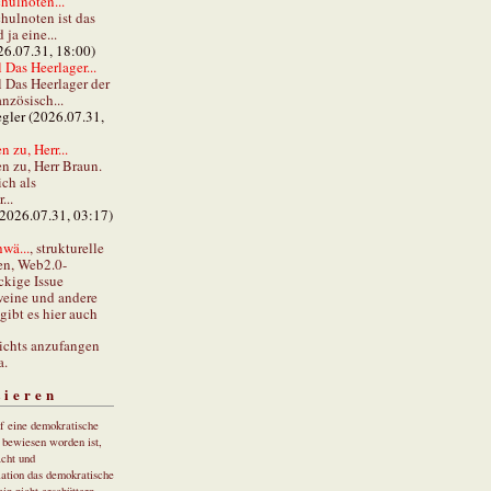
hulnoten...
hulnoten ist das
ja eine...
26.07.31, 18:00)
 Das Heerlager...
l Das Heerlager der
anzösisch...
gler (2026.07.31,
 zu, Herr...
n zu, Herr Braun.
ch als
...
(2026.07.31, 03:17)
wä...
, strukturelle
en, Web2.0-
ckige Issue
eine und andere
gibt es hier auch
ichts anzufangen
a.
tieren
uf eine demokratische
r bewiesen worden ist,
cht und
ation das demokratische