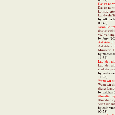
Das ist norm
Das ist norm
konstruiert
Landwehr-Tra
by folkher 
00:46)
Jason Bourn
das ist wirk
viel verlang
by ferry (20
Auf Arte gibt
Auf Arte gib
Miniserie: D
by mediense
11:32)
Laut den alt
Laut den al
sind ein paa
by mediense
11:26)
Wenn wir di
Wenn wir d
dieses Lande
by kalchas 
@mediensegl
@medienseg
seien die In
by colorcra
00:53)