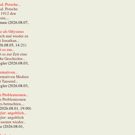
al. Porsche...
al. Porsche
e 1912 den
in,...
braun (2026.08.07,
e als Odysseus
lich mal wieder zu
t Jonathan...
26.08.05, 14:21)
 es zur...
t es zur Zeit eine
ie Geschichte...
gler (2026.08.03,
ernativen...
ternativen Medien
r Tausend...
gler (2026.08.03,
e Problemzonen...
ie Problemzonen
s betrachten,...
(2026.08.01, 19:00)
er: angeblich...
ler: angeblich
vasoren wieder...
ze (2026.08.01,