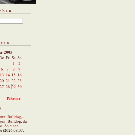
chen
aren
ar 2005
Do
Fr
Sa
So
1
2
6
7
8
9
13
14
15
16
20
21
22
23
27
28
29
30
Februar
n
un: Bulldog,...
aun: Bulldog, da
s! So einen...
ze (2026.08.07,