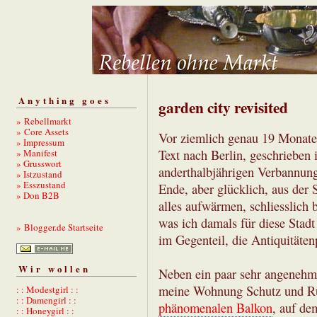
Anything goes
garden city revisited
» Rebellmarkt
» Core Assets
Vor ziemlich genau 19 Monate
» Impressum
» Manifest
Text nach Berlin, geschrieben
» Grusswort
anderthalbjährigen Verbannung
» Istzustand
» Esszustand
Ende, aber glücklich, aus der 
» Don B2B
alles aufwärmen, schliesslich 
was ich damals für diese Stadt
» Blogger.de Startseite
im Gegenteil, die Antiquitäte
Wir wollen
Neben ein paar sehr angenehme
meine Wohnung Schutz und Rüc
: : Modestgirl : :
: : Damengirl : :
phänomenalen Balkon
, auf de
: : Honeygirl : :