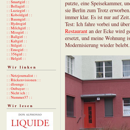
: : Smartgirl : :
putzte, eine Speisekammer, und
: : Bellagirl : :
sie Berlin zum Trotz erworben
: : Luziegirl : :
: : Koboldgirl : :
immer klar. Es ist nur auf Zei
: : Baumgirl : :
Test: Ich fahre vorbei und über
: : Hydrogirl
: : Milchgirl : :
Restaurant
an der Ecke wird ge
: : Missgirl : :
: : Ballgirl : :
ersetzt, und meine Wohnung is
: : Kaltgirl : :
Modernisierung wieder belebt.
: : Stilgirl : :
: : Emogirl : :
: : 356girl : :
: : Helgirl : :
Wir linken
: : Netzjournalist : :
: : Rückenvisionen : :
: : dlounge : :
: : Ostbayer : :
: : Nicht ich : :
: : Nummer37 : :
Wir lesen