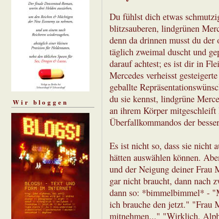
Du fühlst dich etwas schmutzi
blitzsauberen, lindgrünen Merc
denn da drinnen musst du der 
täglich zweimal duscht und gep
darauf achtest; es ist dir in F
Mercedes verheisst gesteigert
geballte Repräsentationswünsch
du sie kennst, lindgrüne Merc
Wir bloggen
an ihrem Körper mitgeschleift 
Überfallkommandos der bessere
Es ist nicht so, dass sie nich
hätten auswählen können. Aber
und der Neigung deiner Frau M
gar nicht braucht, dann nach 
dann so: *bimmelbimmel* - "M
ich brauche den jetzt." "Frau 
mitnehmen..." "Wirklich, Alp