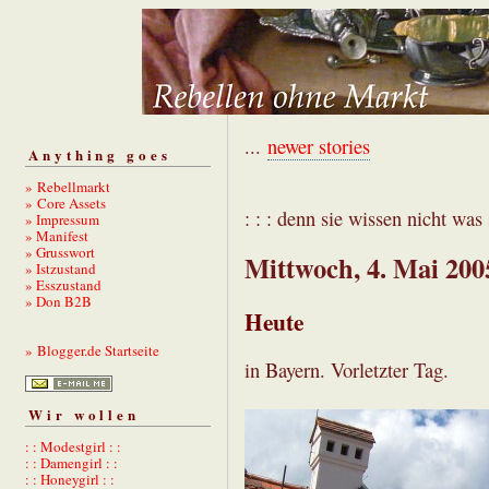
...
newer stories
Anything goes
» Rebellmarkt
» Core Assets
: : : denn sie wissen nicht was s
» Impressum
» Manifest
» Grusswort
Mittwoch, 4. Mai 200
» Istzustand
» Esszustand
» Don B2B
Heute
» Blogger.de Startseite
in Bayern. Vorletzter Tag.
Wir wollen
: : Modestgirl : :
: : Damengirl : :
: : Honeygirl : :