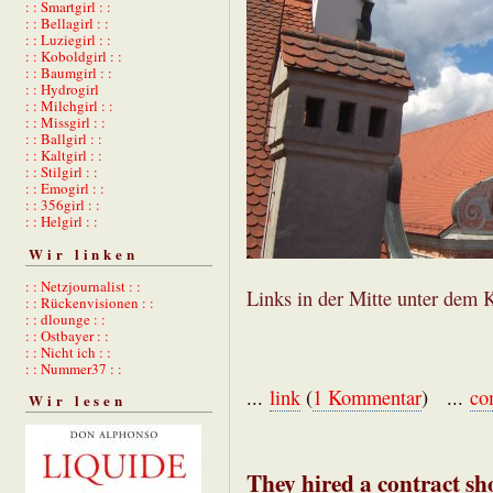
: : Smartgirl : :
: : Bellagirl : :
: : Luziegirl : :
: : Koboldgirl : :
: : Baumgirl : :
: : Hydrogirl
: : Milchgirl : :
: : Missgirl : :
: : Ballgirl : :
: : Kaltgirl : :
: : Stilgirl : :
: : Emogirl : :
: : 356girl : :
: : Helgirl : :
Wir linken
: : Netzjournalist : :
Links in der Mitte unter dem 
: : Rückenvisionen : :
: : dlounge : :
: : Ostbayer : :
: : Nicht ich : :
: : Nummer37 : :
...
link
(
1 Kommentar
) ...
co
Wir lesen
They hired a contract s