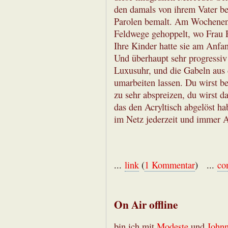
den damals von ihrem Vater b
Parolen bemalt. Am Wochenen
Feldwege gehoppelt, wo Frau P
Ihre Kinder hatte sie am Anfan
Und überhaupt sehr progressiv 
Luxusuhr, und die Gabeln aus 
umarbeiten lassen. Du wirst be
zu sehr abspreizen, du wirst d
das den Acryltisch abgelöst ha
im Netz jederzeit und immer 
...
link
(
1 Kommentar
) ...
co
On Air offline
bin ich mit
Modeste
und
John