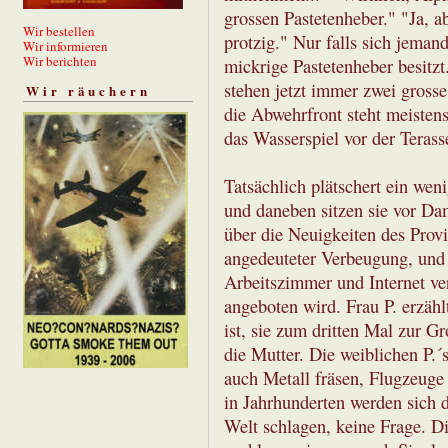
grossen Pastetenheber." "Ja, a
Wir bestellen
protzig." Nur falls sich jema
Wir informieren
Wir berichten
mickrige Pastetenheber besitzt.
stehen jetzt immer zwei grosse
Wir räuchern
die Abwehrfront steht meisten
das Wasserspiel vor der Terass
Tatsächlich plätschert ein we
und daneben sitzen sie vor Dam
über die Neuigkeiten des Provi
angedeuteter Verbeugung, und 
Arbeitszimmer und Internet ve
angeboten wird. Frau P. erzähl
ist, sie zum dritten Mal zur G
die Mutter. Die weiblichen P.´
auch Metall fräsen, Flugzeuge
in Jahrhunderten werden sich d
Welt schlagen, keine Frage. Di