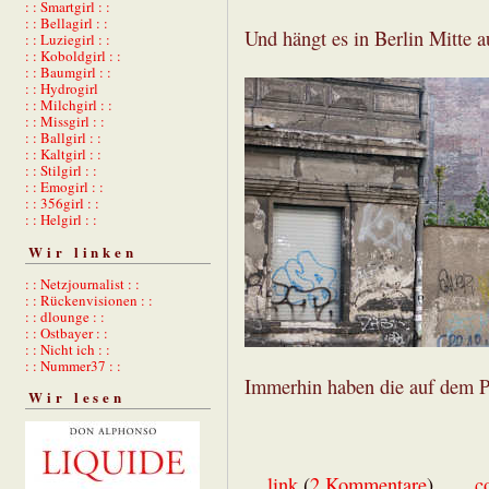
: : Smartgirl : :
: : Bellagirl : :
Und hängt es in Berlin Mitte au
: : Luziegirl : :
: : Koboldgirl : :
: : Baumgirl : :
: : Hydrogirl
: : Milchgirl : :
: : Missgirl : :
: : Ballgirl : :
: : Kaltgirl : :
: : Stilgirl : :
: : Emogirl : :
: : 356girl : :
: : Helgirl : :
Wir linken
: : Netzjournalist : :
: : Rückenvisionen : :
: : dlounge : :
: : Ostbayer : :
: : Nicht ich : :
: : Nummer37 : :
Immerhin haben die auf dem Pl
Wir lesen
...
link
(
2 Kommentare
) ...
c