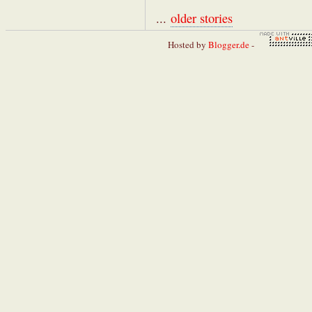
...
older stories
Hosted by
Blogger.de
-