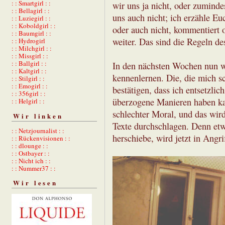
: : Smartgirl : :
wir uns ja nicht, oder zuminde
: : Bellagirl : :
uns auch nicht; ich erzähle Eu
: : Luziegirl : :
: : Koboldgirl : :
oder auch nicht, kommentiert o
: : Baumgirl : :
weiter. Das sind die Regeln de
: : Hydrogirl
: : Milchgirl : :
: : Missgirl : :
: : Ballgirl : :
In den nächsten Wochen nun we
: : Kaltgirl : :
kennenlernen. Die, die mich s
: : Stilgirl : :
: : Emogirl : :
bestätigen, dass ich entsetzlic
: : 356girl : :
überzogene Manieren haben ka
: : Helgirl : :
schlechter Moral, und das wird
Wir linken
Texte durchschlagen. Denn etwa
: : Netzjournalist : :
herschiebe, wird jetzt in Ang
: : Rückenvisionen : :
: : dlounge : :
: : Ostbayer : :
: : Nicht ich : :
: : Nummer37 : :
Wir lesen