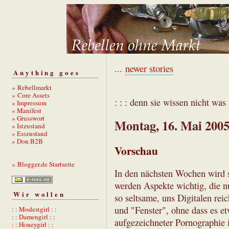
...
newer stories
Anything goes
» Rebellmarkt
» Core Assets
: : : denn sie wissen nicht was s
» Impressum
» Manifest
» Grusswort
Montag, 16. Mai 200
» Istzustand
» Esszustand
» Don B2B
Vorschau
» Blogger.de Startseite
In den nächsten Wochen wird s
werden Aspekte wichtig, die n
Wir wollen
so seltsame, uns Digitalen rei
und "Fenster", ohne dass es e
: : Modestgirl : :
: : Damengirl : :
aufgezeichneter Pornographie i
: : Honeygirl : :