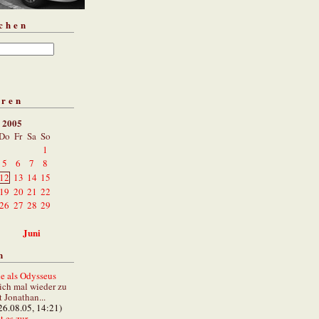
chen
aren
 2005
Do
Fr
Sa
So
1
5
6
7
8
12
13
14
15
19
20
21
22
26
27
28
29
Juni
n
e als Odysseus
lich mal wieder zu
t Jonathan...
26.08.05, 14:21)
 es zur...