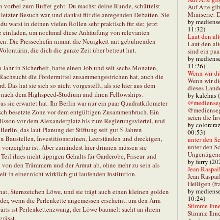
 vorbei zum Buffet geht. Du machst deine Runde, schüttelst
Auf Arte gib
Miniserie: D
t letzter Besuch war, und dankst für die anregenden Debatten. Sie
by mediense
 warst in deinen vielen Rollen sehr praktisch für sie; jetzt
11:32)
ere einladen, um nochmal diese Anhäufung von relevanten
Laut den alt
n. Die Pressechefin nimmt die Neuigkeit mit gebührenden
Laut den al
olontärin, die dich die ganze Zeit über betreut hat.
sind ein paa
by mediense
11:26)
in Jahr in Sicherheit, hatte einen Job und seit sechs Monaten,
Wenn wir di
Rachsucht die Fördermittel zusammengestrichen hat, auch die
Wenn wir d
. Das hat sie sich so nicht vorgestellt, als sie hier aus dem
dieses Lande
m nach dem Highspeed-Studium und ihren Fellowships.
by kalchas 
@mediensegl
 sie erwartet hat. Ihr Berlin war nur ein paar Quadratkilometer
@medienseg
eutsch besetzte Zone vor dem entgültigen Zusammenbruch. Ein
seien die In
isson vor dem Alexanderplatz bis zum Regierungsviertel, und
by colorcra
erlin, das laut Planung der Stiftung seit gut 5 Jahren
00:53)
en Baustellen, Investitionsruinen, Leerständen und dreckigen,
unter den Sc
unter den Sc
 vorzeigbar ist. Aber zumindest hier drinnen müssen sie
Ungenügend 
 Teil ihres nicht üppigen Gehalts für Garderobe, Friseur und
by ferry (20
iv von den Trümmern und der Armut ab, ohne mehr zu sein als
Jean Raspail
it in einer nicht wirklich gut laufenden Institution.
Jean Raspai
Heiligen (fr
by mediense
t hat, Sternzeichen Löwe, und sie trägt auch einen kleinen golden
10:24)
oder, wenn die Perlenkette angemessen erscheint, um den Arm
Stimme Ihnen
wärts ist Perlenkettenzwang, der Löwe baumelt sacht an ihrem
Stimme Ihne
grüsst.