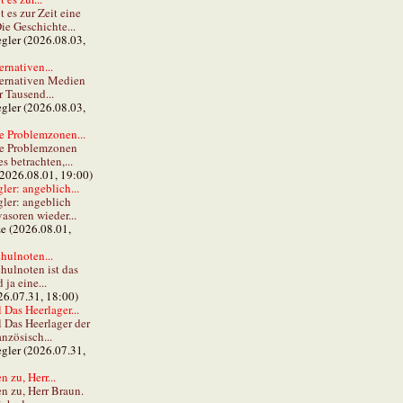
t es zur Zeit eine
ie Geschichte...
gler (2026.08.03,
ernativen...
ternativen Medien
r Tausend...
gler (2026.08.03,
e Problemzonen...
ie Problemzonen
s betrachten,...
(2026.08.01, 19:00)
er: angeblich...
ler: angeblich
vasoren wieder...
ze (2026.08.01,
hulnoten...
hulnoten ist das
ja eine...
26.07.31, 18:00)
 Das Heerlager...
l Das Heerlager der
anzösisch...
gler (2026.07.31,
 zu, Herr...
n zu, Herr Braun.