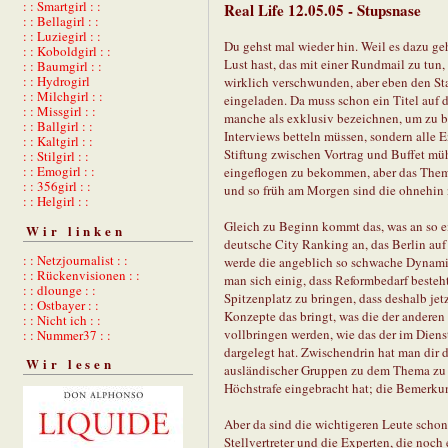
: : Smartgirl : :
Real Life 12.05.05 - Stupsnase
: : Bellagirl : :
: : Luziegirl : :
Du gehst mal wieder hin. Weil es dazu ge
: : Koboldgirl : :
Lust hast, das mit einer Rundmail zu tun,
: : Baumgirl : :
: : Hydrogirl
wirklich verschwunden, aber eben den Sta
: : Milchgirl : :
eingeladen. Da muss schon ein Titel auf de
: : Missgirl : :
manche als exklusiv bezeichnen, um zu be
: : Ballgirl : :
Interviews betteln müssen, sondern alle 
: : Kaltgirl : :
Stiftung zwischen Vortrag und Buffet müh
: : Stilgirl : :
: : Emogirl : :
eingeflogen zu bekommen, aber das Thema
: : 356girl : :
und so früh am Morgen sind die ohnehin 
: : Helgirl : :
Gleich zu Beginn kommt das, was an so ei
Wir linken
deutsche City Ranking an, das Berlin auf
: : Netzjournalist : :
werde die angeblich so schwache Dynami
: : Rückenvisionen : :
man sich einig, dass Reformbedarf besteh
: : dlounge : :
Spitzenplatz zu bringen, dass deshalb je
: : Ostbayer : :
Konzepte das bringt, was die der andere
: : Nicht ich : :
vollbringen werden, wie das der im Diens
: : Nummer37 : :
dargelegt hat. Zwischendrin hat man dir di
Wir lesen
ausländischer Gruppen zu dem Thema zu ä
Höchstrafe eingebracht hat; die Bemerku
Aber da sind die wichtigeren Leute schon
Stellvertreter und die Experten, die noch