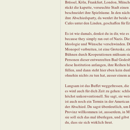
Brüssel, Köln, Frankfurt, London, München
rückt die kaputte, verseuchte Stadt einen
beschneidet ihre Spielräume. In den näch
ihre Abschiedsparty, da werdet ihr beide 
Cafes unter den Linden, geschaffen für Er
Es ist wie damals, denkst du in dir, wie e
because they simply ran out of Nazis. Dies
Ideologie und Wünsche verschwinden. Die
Monopol verbreiten, ist eine Groteske, ei
Bühnen durch Kooperationen mühsam sich
Personen dieser entwurzelten Bad Godesb
diese Institution anfangen, ihre Reihen h
füllen, und dann steht hier eben kein d
ohnehin nichts zu tun hat, ausser einem a
Langsam ist das Buffet weggefressen, di
es wird auch für dich Zeit zu gehen: schlie
höchst unkonventionell. Sie sagt, sie wei
ist auch noch ein Termin in der American 
der Abschied. Du sagst überdeutlich, um 
Provinz willkommen ist, ausserdem, in Mü
sie soll sich das mal überlegen, und gibs
du, dass sie sich wirklich freut.