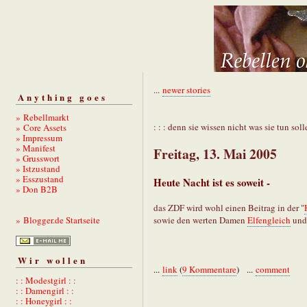
...
newer stories
Anything goes
» Rebellmarkt
: : : denn sie wissen nicht was sie tun solle
» Core Assets
» Impressum
» Manifest
Freitag, 13. Mai 2005
» Grusswort
» Istzustand
» Esszustand
Heute Nacht ist es soweit -
» Don B2B
das ZDF wird wohl einen Beitrag in der "
sowie den werten Damen
Elfengleich
un
» Blogger.de Startseite
Wir wollen
...
link
(
9 Kommentare
) ...
comment
: : Modestgirl : :
: : Damengirl : :
: : Honeygirl : :