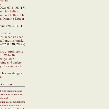
ch als
...
(2026.07.31, 03:17)
ann ich helfen....
ann ich helfen. Ich
en Dunning-Kruger-
braun (2026.07.31,
zu haben...
zu haben ist aber
stellungsmerkmal...
(2026.07.30, 20:25)
wä...
, strukturelle
en, Web2.0-
ckige Issue
eine und andere
gibt es hier auch
ichts anzufangen
a.
tieren
uf eine demokratische
r bewiesen worden ist,
cht und
ation das demokratische
in nicht erschüttern