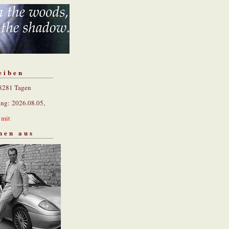
eiben
 8281 Tagen
ung: 2026.08.05,
n
mit
hen aus