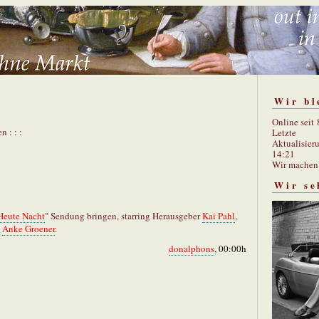
Wir bl
Online seit
n : : :
Letzte
Aktualisier
14:21
Wir mache
Wir se
Heute Nacht
" Sendung bringen, starring Herausgeber
Kai Pahl
,
d
Anke Groener
.
donalphons
, 00:00h