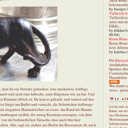
Auch wenn i
bekennender
by buerger 
Vielleicht k
Vielleicht k
setze mal d
Effekt...
by folkher 
00:04)
Keine Birne 
Keine Birne 
kein Allein
by kalchas 
Für
Kleinsch
Analphabet
Spinner, dre
Controlschw
Nasenbären 
Wer damit n
t, hast du ein Netsuke gefunden; eine muskulöse, kräftige
weiss - prim
uert und auch eine hübsche, zarte Stupsnase wie sie hat. Und
Wir zi
esen Räumen üblich ist. Du hast es gekauft, und wartest auf den
 ist längst am Buffet und versucht, die Schnittchen halbwegs
Ich bin stolz a
rhin eleganten Marmortischen zu essen. Am Rand des Raums
Kultur, mit de
n Bewerbungen erzählt, die wenig Resonanz erzeugen, von ihrer
dass Medienma
d von der bedauerlichen Tatsache, dass auch ihre hier
Medienmanipul
Selbstbewusstse
ben. Alle, sagt sie, ziehen aus Berlin die Ressourcen ab, nach