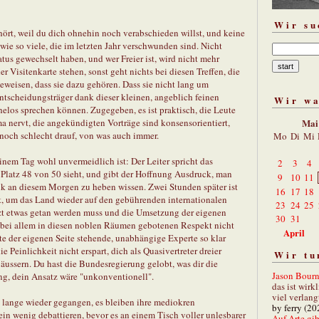
Wir su
hört, weil du dich ohnehin noch verabschieden willst, und keine
 wie so viele, die im letzten Jahr verschwunden sind. Nicht
tus gewechselt haben, und wer Freier ist, wird nicht mehr
r Visitenkarte stehen, sonst geht nichts bei diesen Treffen, die
weisen, dass sie dazu gehören. Dass sie nicht lang um
Entscheidungsträger dank dieser kleinen, angeblich feinen
Wir w
elos sprechen können. Zugegeben, es ist praktisch, die Leute
 nervt, die angekündigten Vorträge sind konsensorientiert,
Mai
noch schlecht drauf, von was auch immer.
Mo
Di
Mi
nem Tag wohl unvermeidlich ist: Der Leiter spricht das
2
3
4
 Platz 48 von 50 sieht, und gibt der Hoffnung Ausdruck, man
9
10
11
k an diesem Morgen zu heben wissen. Zwei Stunden später ist
16
17
18
t, um das Land wieder auf den gebührenden internationalen
23
24
25
tzt etwas getan werden muss und die Umsetzung der eigenen
30
31
n bei allem in diesen noblen Räumen gebotenen Respekt nicht
April
te der eigenen Seite stehende, unabhängige Experte so klar
e Peinlichkeit nicht erspart, dich als Quasivertreter dreier
Wir tu
ussern. Du hast die Bundesregierung gelobt, was dir die
Jason Bourn
ng, dein Ansatz wäre "unkonventionell".
das ist wirk
viel verlang
 lange wieder gegangen, es bleiben ihre mediokren
by ferry (20
 ein wenig debattieren, bevor es an einem Tisch voller unlesbarer
Auf Arte gibt