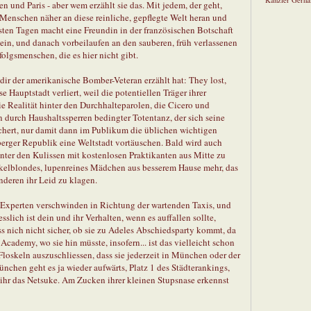
Kanzler Gerha
 und Paris - aber wem erzählt sie das. Mit jedem, der geht,
 Menschen näher an diese reinliche, gepflegte Welt heran und
sten Tagen macht eine Freundin in der französischen Botschaft
sein, und danach vorbeilaufen an den sauberen, früh verlassenen
folgsmenschen, die es hier nicht gibt.
s dir der amerikanische Bomber-Veteran erzählt hat: They lost,
e Hauptstadt verliert, weil die potentiellen Träger ihrer
 Realität hinter den Durchhalteparolen, die Cicero und
n durch Haushaltssperren bedingter Totentanz, der sich seine
ert, nur damit dann im Publikum die üblichen wichtigen
erger Republik eine Weltstadt vortäuschen. Bald wird auch
inter den Kulissen mit kostenlosen Praktikanten aus Mitte zu
unkelblondes, lupenreines Mädchen aus besserem Hause mehr, das
nderen ihr Leid zu klagen.
e Experten verschwinden in Richtung der wartenden Taxis, und
sslich ist dein und ihr Verhalten, wenn es auffallen sollte,
ss nich nicht sicher, ob sie zu Adeles Abschiedsparty kommt, da
Academy, wo sie hin müsste, insofern... ist das vielleicht schon
Floskeln auszuschliessen, dass sie jederzeit in München oder der
nchen geht es ja wieder aufwärts, Platz 1 des Städterankings,
t ihr das Netsuke. Am Zucken ihrer kleinen Stupsnase erkennst