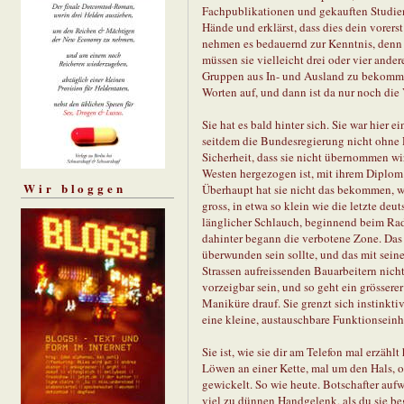
Fachpublikationen und gekauften Studien
Hände und erklärst, dass dies dein vorers
nehmen es bedauernd zur Kenntnis, denn du
müssen sie vielleicht drei oder vier and
Gruppen aus In- und Ausland zu bekomme
Worten auf, und dann ist da nur noch die V
Sie hat es bald hinter sich. Sie war hier e
seitdem die Bundesregierung nicht ohne 
Sicherheit, dass sie nicht übernommen wird
Westen hergezogen ist, mit ihrem Diplo
Wir bloggen
Überhaupt hat sie nicht das bekommen, was
gross, in etwa so klein wie die letzte d
länglicher Schlauch, beginnend beim Rad
dahinter begann die verbotene Zone. Das B
überwunden sein sollte, und das mit sein
Strassen aufreissenden Bauarbeitern nicht
vorzeigbar sein, und so geht ein grösserer
Maniküre drauf. Sie grenzt sich instinkt
eine kleine, austauschbare Funktionseinhe
Sie ist, wie sie dir am Telefon mal erzähl
Löwen an einer Kette, mal um den Hals, 
gewickelt. So wie heute. Botschafter auf
viel zu dünnen Handgelenk, als du sie be