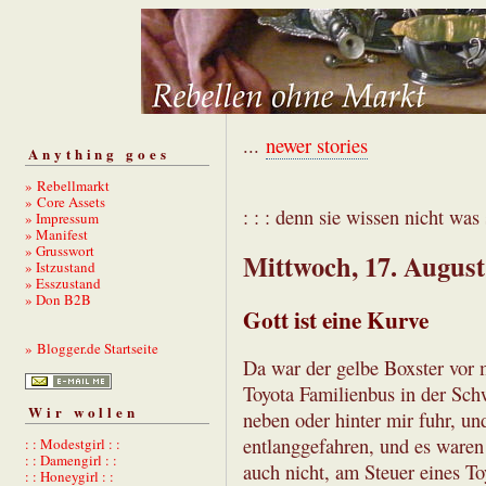
...
newer stories
Anything goes
» Rebellmarkt
» Core Assets
: : : denn sie wissen nicht was s
» Impressum
» Manifest
» Grusswort
Mittwoch, 17. August
» Istzustand
» Esszustand
» Don B2B
Gott ist eine Kurve
» Blogger.de Startseite
Da war der gelbe Boxster vor 
Toyota Familienbus in der Sch
Wir wollen
neben oder hinter mir fuhr, un
entlanggefahren, und es waren
: : Modestgirl : :
: : Damengirl : :
auch nicht, am Steuer eines To
: : Honeygirl : :