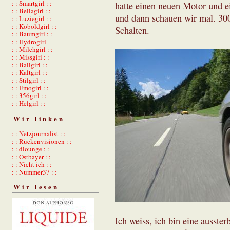
: : Smartgirl : :
hatte einen neuen Motor und e
: : Bellagirl : :
und dann schauen wir mal. 300
: : Luziegirl : :
: : Koboldgirl : :
Schalten.
: : Baumgirl : :
: : Hydrogirl
: : Milchgirl : :
: : Missgirl : :
: : Ballgirl : :
: : Kaltgirl : :
: : Stilgirl : :
: : Emogirl : :
: : 356girl : :
: : Helgirl : :
Wir linken
: : Netzjournalist : :
: : Rückenvisionen : :
: : dlounge : :
: : Ostbayer : :
: : Nicht ich : :
: : Nummer37 : :
Wir lesen
Ich weiss, ich bin eine ausste