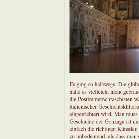
Es ging so halbwegs. Die glü
hätte es vielleicht nicht gebra
die Postimmernchfaschisten wä
italienischer Geschichtsklitter
eingetrichtert wird. Man muss
Geschichte der Gonzaga ist nur
einfach die richtigen Künstler,
zu unbedeutend, als dass man 