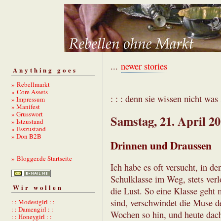
...
newer stories
Anything goes
» Rebellmarkt
» Core Assets
: : : denn sie wissen nicht was s
» Impressum
» Manifest
» Grusswort
Samstag, 21. April 2
» Istzustand
» Esszustand
» Don B2B
Drinnen und Draussen
» Blogger.de Startseite
Ich habe es oft versucht, in d
Schulklasse im Weg, stets verl
Wir wollen
die Lust. So eine Klasse geht
sind, verschwindet die Muse d
: : Modestgirl : :
: : Damengirl : :
Wochen so hin, und heute dach
: : Honeygirl : :