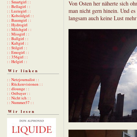
: : Smartgirl : :
Von Osten her näherte sich ohn
: : Bellagirl : :
man nicht gern hinein. Und es 
: : Luziegirl : :
: : Koboldgirl : :
langsam auch keine Lust mehr 
: : Baumgirl : :
: : Hydrogirl
: : Milchgirl : :
: : Missgirl : :
: : Ballgirl : :
: : Kaltgirl : :
: : Stilgirl : :
: : Emogirl : :
: : 356girl : :
: : Helgirl : :
Wir linken
: : Netzjournalist : :
: : Rückenvisionen : :
: : dlounge : :
: : Ostbayer : :
: : Nicht ich : :
: : Nummer37 : :
Wir lesen