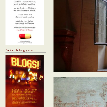
Wir bloggen