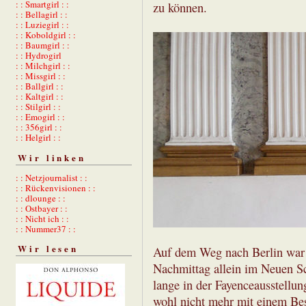
: : Smartgirl : :
zu können.
: : Bellagirl : :
: : Luziegirl : :
: : Koboldgirl : :
: : Baumgirl : :
: : Hydrogirl
: : Milchgirl : :
: : Missgirl : :
: : Ballgirl : :
: : Kaltgirl : :
: : Stilgirl : :
: : Emogirl : :
: : 356girl : :
: : Helgirl : :
Wir linken
: : Netzjournalist : :
: : Rückenvisionen : :
: : dlounge : :
: : Ostbayer : :
: : Nicht ich : :
: : Nummer37 : :
Wir lesen
Auf dem Weg nach Berlin war 
Nachmittag allein im Neuen Sc
lange in der Fayenceausstellu
wohl nicht mehr mit einem Bes