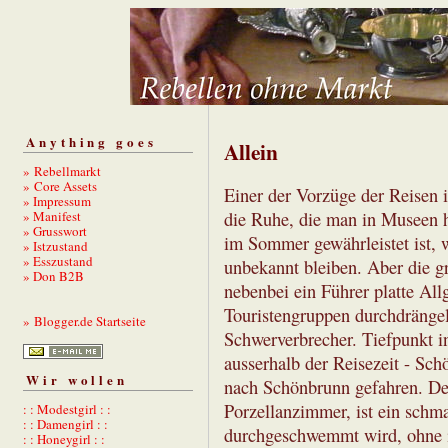
Anything goes
Allein
» Rebellmarkt
» Core Assets
Einer der Vorzüge der Reisen i
» Impressum
» Manifest
die Ruhe, die man in Museen 
» Grusswort
im Sommer gewährleistet ist, w
» Istzustand
» Esszustand
unbekannt bleiben. Aber die gr
» Don B2B
nebenbei ein Führer platte All
Touristengruppen durchdrängel
» Blogger.de Startseite
Schwerverbrecher. Tiefpunkt in
ausserhalb der Reisezeit - S
Wir wollen
nach Schönbrunn gefahren. Der
Porzellanzimmer, ist ein sch
: : Modestgirl : :
: : Damengirl : :
durchgeschwemmt wird, ohne in
: : Honeygirl : :