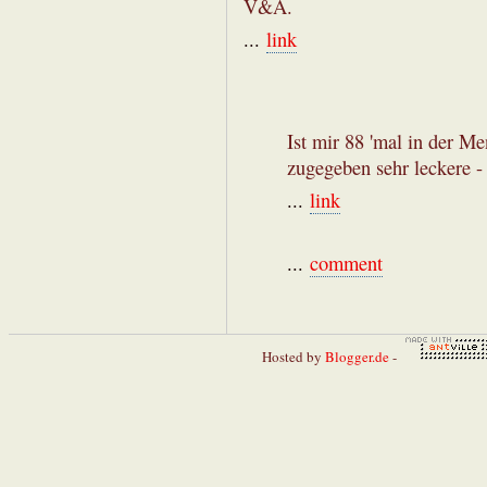
V&A.
...
link
Ist mir 88 'mal in der M
zugegeben sehr leckere -
...
link
...
comment
Hosted by
Blogger.de
-