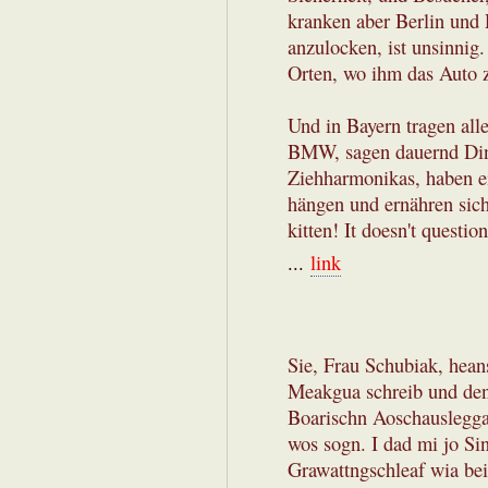
kranken aber Berlin und R
anzulocken, ist unsinnig
Orten, wo ihm das Auto z
Und in Bayern tragen all
BMW, sagen dauernd Ding
Ziehharmonikas, haben e
hängen und ernähren sich
kitten! It doesn't question
...
link
Sie, Frau Schubiak, hea
Meakgua schreib und den
Boarischn Aoschausleg
wos sogn. I dad mi jo Si
Grawattngschleaf wia bei