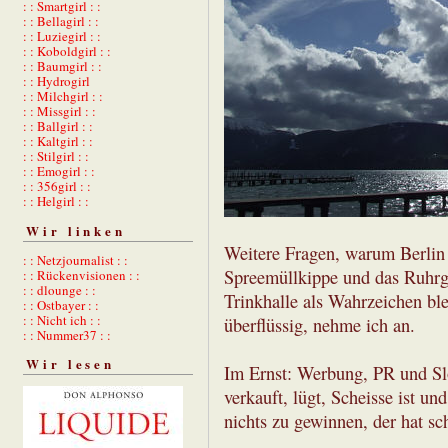
: : Smartgirl : :
: : Bellagirl : :
: : Luziegirl : :
: : Koboldgirl : :
: : Baumgirl : :
: : Hydrogirl
: : Milchgirl : :
: : Missgirl : :
: : Ballgirl : :
: : Kaltgirl : :
: : Stilgirl : :
: : Emogirl : :
: : 356girl : :
: : Helgirl : :
Wir linken
Weitere Fragen, warum Berlin 
: : Netzjournalist : :
Spreemüllkippe und das Ruhrge
: : Rückenvisionen : :
: : dlounge : :
Trinkhalle als Wahrzeichen bl
: : Ostbayer : :
: : Nicht ich : :
überflüssig, nehme ich an.
: : Nummer37 : :
Wir lesen
Im Ernst: Werbung, PR und Slo
verkauft, lügt, Scheisse ist un
nichts zu gewinnen, der hat sc