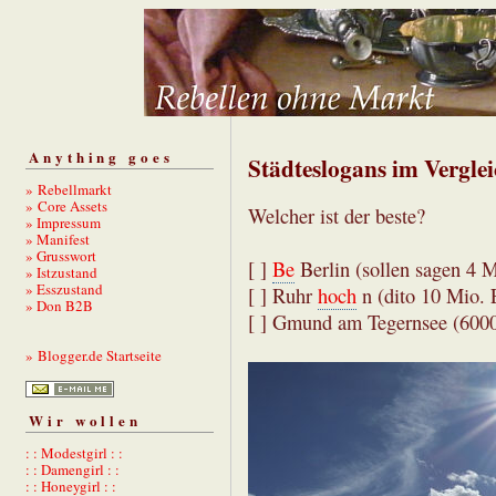
Anything goes
Städteslogans im Vergle
» Rebellmarkt
» Core Assets
Welcher ist der beste?
» Impressum
» Manifest
» Grusswort
[ ]
Be
Berlin (sollen sagen 4 
» Istzustand
» Esszustand
[ ] Ruhr
hoch
n (dito 10 Mio. E
» Don B2B
[ ] Gmund am Tegernsee (6000 
» Blogger.de Startseite
Wir wollen
: : Modestgirl : :
: : Damengirl : :
: : Honeygirl : :