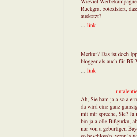
Wieviel Werbekampagneng
Rückgrat botoxisiert, da
auskotzt?
...
link
Merkur? Das ist doch Ippe
blogger als auch für BR-
...
link
untalenti
Ah, Sie ham ja a so a err
da wird eine ganz gamsig,
mit mir spreche, Sie? Ja 
bin ja a olle Bißgurkn, ab
nur von a gebürtigen Baye
so beschloss'n, wenn' s w