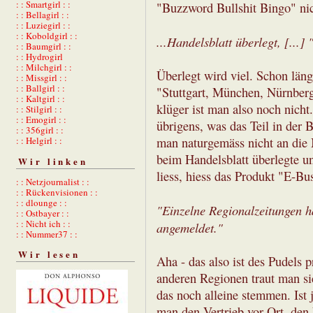
: : Smartgirl : :
"Buzzword Bullshit Bingo" nic
: : Bellagirl : :
: : Luziegirl : :
: : Koboldgirl : :
...Handelsblatt überlegt, [...
: : Baumgirl : :
: : Hydrogirl
: : Milchgirl : :
Überlegt wird viel. Schon län
: : Missgirl : :
: : Ballgirl : :
"Stuttgart, München, Nürnberg
: : Kaltgirl : :
klüger ist man also noch nicht
: : Stilgirl : :
: : Emogirl : :
übrigens, was das Teil in der B
: : 356girl : :
: : Helgirl : :
man naturgemäss nicht an die 
beim Handelsblatt überlegte 
Wir linken
liess, hiess das Produkt "E-Bu
: : Netzjournalist : :
: : Rückenvisionen : :
: : dlounge : :
"Einzelne Regionalzeitungen hä
: : Ostbayer : :
: : Nicht ich : :
angemeldet."
: : Nummer37 : :
Wir lesen
Aha - das also ist des Pudels 
anderen Regionen traut man si
das noch alleine stemmen. Ist 
man den Vertrieb vor Ort, den 