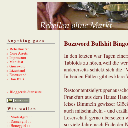
Anything goes
Buzzword Bullshit Bingo
» Rebellmarkt
» Core Assets
In den letzten war Tagen einer
» Impressum
» Manifest
Tabloids zu hören,weil die wer
» Grusswort
andererseits schickt sich die 
» Istzustand
» Esszustand
In beiden Fällen gibt es klare 
» Don B2B
Restcontentzielgruppenausschö
» Blogger.de Startseite
Frankfurt aus dem Hause Hande
leises Bimmeln gewisser Glöc
Wir wollen
auch mitschnabeln - und erzäh
Leserschaft gerne übersetzen 
: : Modestgirl : :
: : Damengirl : :
so viele Jahre nach Ende der 
: : Honeygirl : :