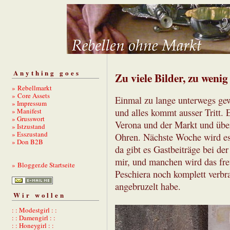
Anything goes
Zu viele Bilder, zu wenig
» Rebellmarkt
» Core Assets
Einmal zu lange unterwegs gew
» Impressum
» Manifest
und alles kommt ausser Tritt. 
» Grusswort
Verona und der Markt und über
» Istzustand
» Esszustand
Ohren. Nächste Woche wird es
» Don B2B
da gibt es Gastbeiträge bei d
mir, und manchen wird das fre
» Blogger.de Startseite
Peschiera noch komplett verbr
angebruzelt habe.
Wir wollen
: : Modestgirl : :
: : Damengirl : :
: : Honeygirl : :