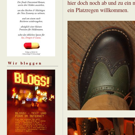
hier doch noch ab und zu ein m
ein Platzregen willkommen.
Wir bloggen