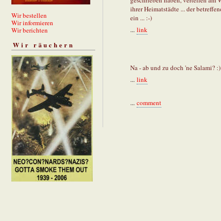
geschrieben haben, verteilen am
ihrer Heimatstädte ... der betreff
Wir bestellen
ein ... :-)
Wir informieren
...
link
Wir berichten
Wir räuchern
Na - ab und zu doch 'ne Salami? :)
...
link
...
comment