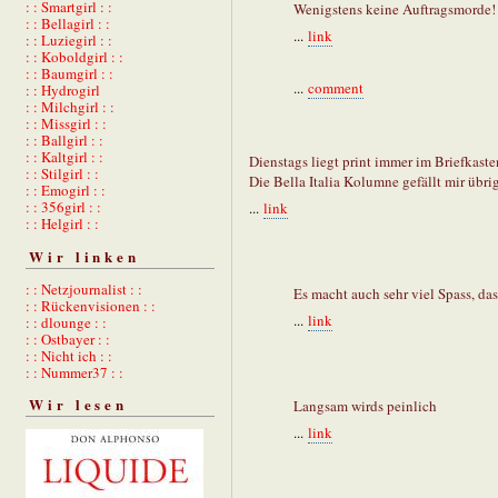
: : Smartgirl : :
Wenigstens keine Auftragsmorde!
: : Bellagirl : :
...
link
: : Luziegirl : :
: : Koboldgirl : :
: : Baumgirl : :
...
comment
: : Hydrogirl
: : Milchgirl : :
: : Missgirl : :
: : Ballgirl : :
: : Kaltgirl : :
Dienstags liegt print immer im Briefkaste
: : Stilgirl : :
Die Bella Italia Kolumne gefällt mir übri
: : Emogirl : :
: : 356girl : :
...
link
: : Helgirl : :
Wir linken
: : Netzjournalist : :
Es macht auch sehr viel Spass, das
: : Rückenvisionen : :
...
link
: : dlounge : :
: : Ostbayer : :
: : Nicht ich : :
: : Nummer37 : :
Wir lesen
Langsam wirds peinlich
...
link