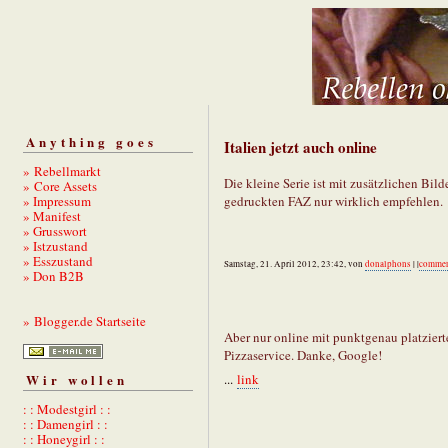
Anything goes
Italien jetzt auch online
» Rebellmarkt
Die kleine Serie ist mit zusätzlichen Bil
» Core Assets
» Impressum
gedruckten FAZ nur wirklich empfehlen.
» Manifest
» Grusswort
» Istzustand
» Esszustand
Samstag, 21. April 2012, 23:42, von
donalphons
| |
comme
» Don B2B
» Blogger.de Startseite
Aber nur online mit punktgenau platziert
Pizzaservice. Danke, Google!
Wir wollen
...
link
: : Modestgirl : :
: : Damengirl : :
: : Honeygirl : :