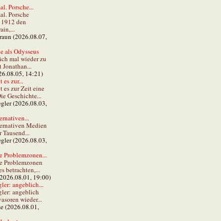
al. Porsche...
al. Porsche
e 1912 den
in,...
braun (2026.08.07,
e als Odysseus
lich mal wieder zu
t Jonathan...
26.08.05, 14:21)
 es zur...
t es zur Zeit eine
ie Geschichte...
gler (2026.08.03,
ernativen...
ternativen Medien
r Tausend...
gler (2026.08.03,
e Problemzonen...
ie Problemzonen
s betrachten,...
(2026.08.01, 19:00)
er: angeblich...
ler: angeblich
vasoren wieder...
ze (2026.08.01,