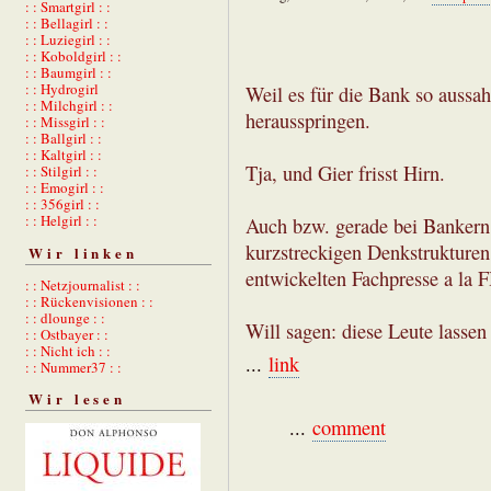
: : Smartgirl : :
: : Bellagirl : :
: : Luziegirl : :
: : Koboldgirl : :
: : Baumgirl : :
: : Hydrogirl
Weil es für die Bank so aussa
: : Milchgirl : :
herausspringen.
: : Missgirl : :
: : Ballgirl : :
: : Kaltgirl : :
Tja, und Gier frisst Hirn.
: : Stilgirl : :
: : Emogirl : :
: : 356girl : :
: : Helgirl : :
Auch bzw. gerade bei Bankern. 
kurzstreckigen Denkstrukturen
Wir linken
entwickelten Fachpresse a la
: : Netzjournalist : :
: : Rückenvisionen : :
: : dlounge : :
Will sagen: diese Leute lassen 
: : Ostbayer : :
: : Nicht ich : :
...
link
: : Nummer37 : :
Wir lesen
...
comment