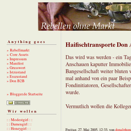
Anything goes
Haifischtransporte Don
» Rebellmarkt
» Core Assets
Das wird was werden - ein Tag
» Impressum
» Manifest
Anschauen kaputter Immobilien
» Grusswort
Bangesellschaft weiter bluten 
» Istzustand
» Esszustand
mal anhand von ein paar Beisp
» Don B2B
Fondinitiatoren, Gesellschaft
wurde.
» Blogger.de Startseite
Vermutlich wollen die Kollege
Wir wollen
: : Modestgirl : :
: : Damengirl : :
: : Honeygirl : :
Freitag, 27. Mai 2005, 12:33, von
donalphon