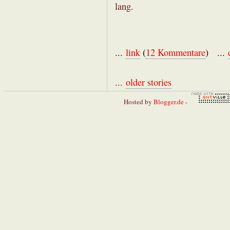
lang.
...
link
(
12 Kommentare
) ...
...
older stories
Hosted by
Blogger.de
-