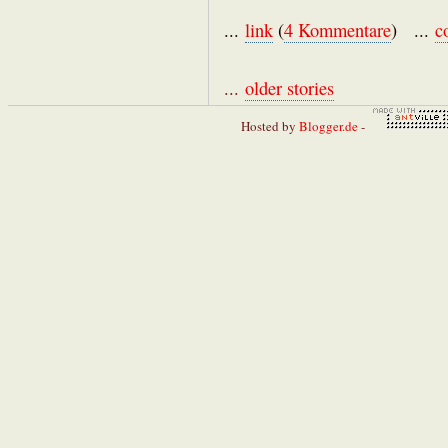
...
link
(
4 Kommentare
) ...
c
...
older stories
Hosted by
Blogger.de
-