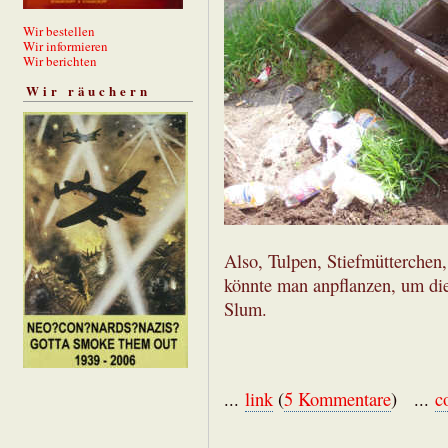
Wir bestellen
Wir informieren
Wir berichten
Wir räuchern
Also, Tulpen, Stiefmütterchen
könnte man anpflanzen, um die
Slum.
...
link
(
5 Kommentare
) ...
c