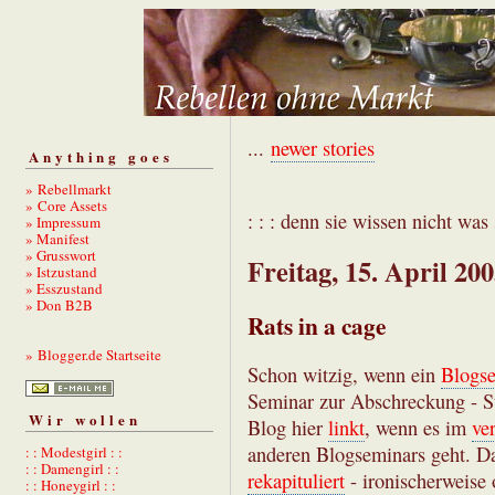
...
newer stories
Anything goes
» Rebellmarkt
» Core Assets
: : : denn sie wissen nicht was s
» Impressum
» Manifest
» Grusswort
Freitag, 15. April 20
» Istzustand
» Esszustand
» Don B2B
Rats in a cage
» Blogger.de Startseite
Schon witzig, wenn ein
Blogse
Seminar zur Abschreckung - S
Wir wollen
Blog hier
linkt
, wenn es im
ve
anderen Blogseminars geht. D
: : Modestgirl : :
: : Damengirl : :
rekapituliert
- ironischerweise
: : Honeygirl : :