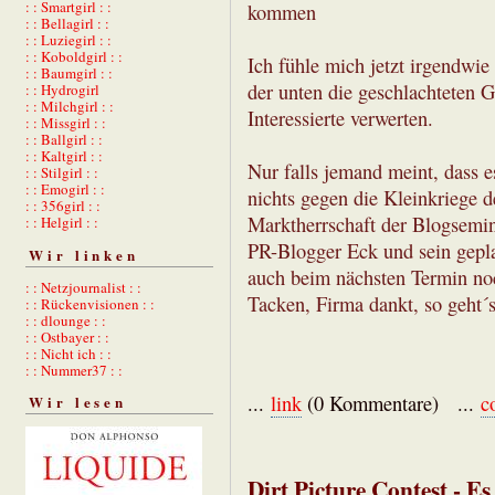
: : Smartgirl : :
kommen
: : Bellagirl : :
: : Luziegirl : :
: : Koboldgirl : :
Ich fühle mich jetzt irgendwie 
: : Baumgirl : :
der unten die geschlachteten G
: : Hydrogirl
: : Milchgirl : :
Interessierte verwerten.
: : Missgirl : :
: : Ballgirl : :
: : Kaltgirl : :
Nur falls jemand meint, dass e
: : Stilgirl : :
: : Emogirl : :
nichts gegen die Kleinkriege 
: : 356girl : :
Marktherrschaft der Blogsemina
: : Helgirl : :
PR-Blogger Eck und sein gepla
Wir linken
auch beim nächsten Termin noc
: : Netzjournalist : :
Tacken, Firma dankt, so geht´
: : Rückenvisionen : :
: : dlounge : :
: : Ostbayer : :
: : Nicht ich : :
: : Nummer37 : :
...
link
(0 Kommentare) ...
c
Wir lesen
Dirt Picture Contest - Es