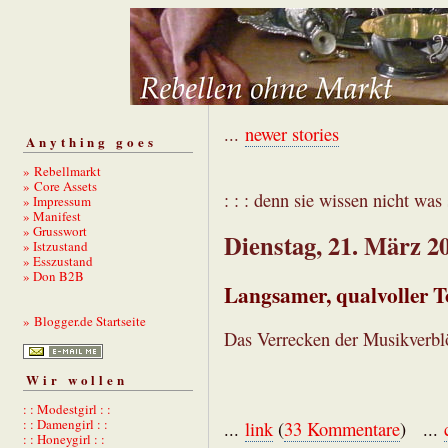
...
newer stories
Anything goes
» Rebellmarkt
» Core Assets
: : : denn sie wissen nicht was s
» Impressum
» Manifest
» Grusswort
Dienstag, 21. März 2
» Istzustand
» Esszustand
» Don B2B
Langsamer, qualvoller 
» Blogger.de Startseite
Das Verrecken der Musikverbl
Wir wollen
: : Modestgirl : :
: : Damengirl : :
...
link
(
33 Kommentare
) ...
: : Honeygirl : :