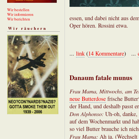
Wir bestellen
Wir informieren
essen, und dabei nicht aus dem
Wir berichten
Oper hören. Rossini etwa.
Wir räuchern
...
link
(
14 Kommentare
) ...
Danaum fatale munus
Frau Mama, Mittwochs, am Tel
neue
Butterdose
frische Butte
der Hand, und deshalb passt er
Don Alphonso:
Uh-oh, danke, 
auf dem Wochenmarkt und habe
so viel Butter brauche ich nich
Frau Mama:
Ah ja. (Wechselt