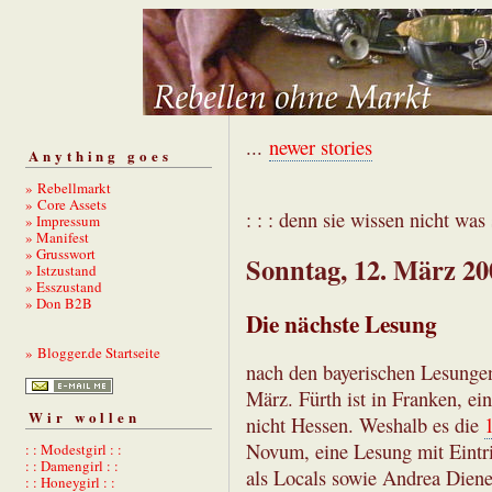
...
newer stories
Anything goes
» Rebellmarkt
» Core Assets
: : : denn sie wissen nicht was s
» Impressum
» Manifest
» Grusswort
Sonntag, 12. März 20
» Istzustand
» Esszustand
» Don B2B
Die nächste Lesung
» Blogger.de Startseite
nach den bayerischen Lesungen 
März. Fürth ist in Franken, ei
Wir wollen
nicht Hessen. Weshalb es die
Novum, eine Lesung mit Eintri
: : Modestgirl : :
: : Damengirl : :
als Locals sowie Andrea Diene
: : Honeygirl : :