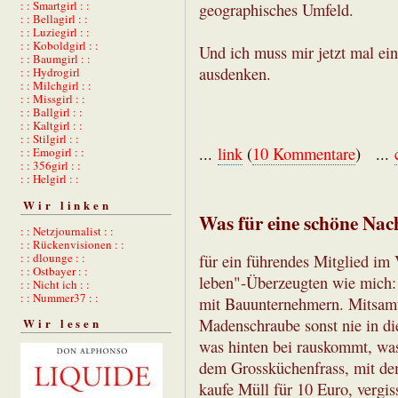
: : Smartgirl : :
geographisches Umfeld.
: : Bellagirl : :
: : Luziegirl : :
: : Koboldgirl : :
Und ich muss mir jetzt mal e
: : Baumgirl : :
ausdenken.
: : Hydrogirl
: : Milchgirl : :
: : Missgirl : :
: : Ballgirl : :
: : Kaltgirl : :
: : Stilgirl : :
...
link
(
10 Kommentare
) ...
: : Emogirl : :
: : 356girl : :
: : Helgirl : :
Wir linken
Was für eine schöne Nac
: : Netzjournalist : :
: : Rückenvisionen : :
: : dlounge : :
für ein führendes Mitglied im 
: : Ostbayer : :
leben"-Überzeugten wie mich:
: : Nicht ich : :
: : Nummer37 : :
mit Bauunternehmern. Mitsamt G
Madenschraube sonst nie in di
Wir lesen
was hinten bei rauskommt, was 
dem Grossküchenfrass, mit dem
kaufe Müll für 10 Euro, vergis