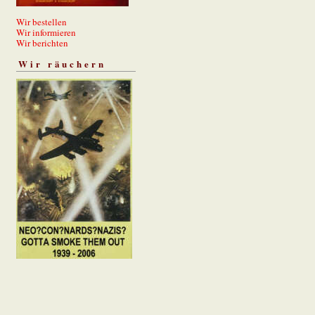
Wir bestellen
Wir informieren
Wir berichten
Wir räuchern