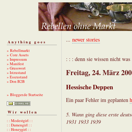
...
newer stories
Anything goes
» Rebellmarkt
» Core Assets
: : : denn sie wissen nicht was s
» Impressum
» Manifest
» Grusswort
Freitag, 24. März 20
» Istzustand
» Esszustand
» Don B2B
Hessische Deppen
» Blogger.de Startseite
Ein paar Fehler im geplanten
h
Wir wollen
5. Wann ging diese erste deut
1931 1933 1939
: : Modestgirl : :
: : Damengirl : :
: : Honeygirl : :