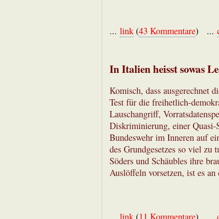
...
link
(
43 Kommentare
) ...
In Italien heisst sowas L
Komisch, dass ausgerechnet d
Test für die freihetlich-demok
Lauschangriff, Vorratsdatensp
Diskriminierung, einer Quasi-
Bundeswehr im Inneren auf ei
des Grundgesetzes so viel zu t
Söders und Schäubles ihre br
Auslöffeln vorsetzen, ist es a
...
link
(
11 Kommentare
) ...