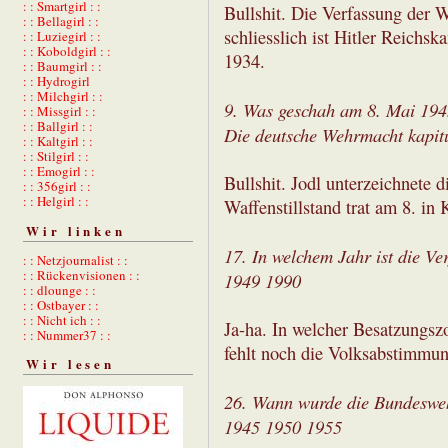
: : Smartgirl : :
Bullshit. Die Verfassung der W
: : Bellagirl : :
schliesslich ist Hitler Reichsk
: : Luziegirl : :
: : Koboldgirl : :
1934.
: : Baumgirl : :
: : Hydrogirl
: : Milchgirl : :
9. Was geschah am 8. Mai 19
: : Missgirl : :
: : Ballgirl : :
Die deutsche Wehrmacht kapitu
: : Kaltgirl : :
: : Stilgirl : :
: : Emogirl : :
Bullshit. Jodl unterzeichnete 
: : 356girl : :
: : Helgirl : :
Waffenstillstand trat am 8. in K
Wir linken
17. In welchem Jahr ist die Ve
: : Netzjournalist : :
: : Rückenvisionen : :
1949 1990
: : dlounge : :
: : Ostbayer : :
: : Nicht ich : :
Ja-ha. In welcher Besatzungszo
: : Nummer37 : :
fehlt noch die Volksabstimmun
Wir lesen
26. Wann wurde die Bundeswe
1945 1950 1955