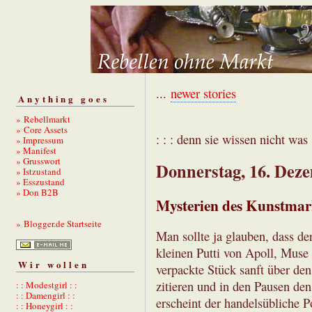
...
newer stories
Anything goes
» Rebellmarkt
» Core Assets
: : : denn sie wissen nicht was s
» Impressum
» Manifest
» Grusswort
Donnerstag, 16. Dez
» Istzustand
» Esszustand
» Don B2B
Mysterien des Kunstmark
» Blogger.de Startseite
Man sollte ja glauben, dass de
kleinen Putti von Apoll, Muse
Wir wollen
verpackte Stück sanft über den
zitieren und in den Pausen den
: : Modestgirl : :
: : Damengirl : :
erscheint der handelsübliche P
: : Honeygirl : :