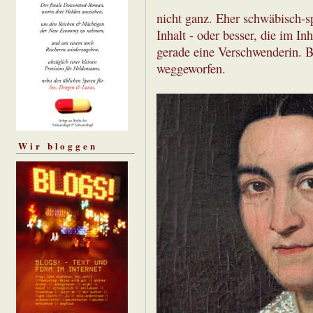
nicht ganz. Eher schwäbisch-s
Inhalt - oder besser, die im In
gerade eine Verschwenderin. B
weggeworfen.
Wir bloggen