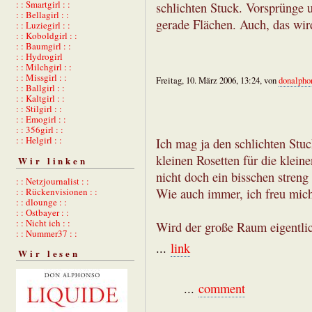
: : Smartgirl : :
schlichten Stuck. Vorsprünge 
: : Bellagirl : :
gerade Flächen. Auch, das wir
: : Luziegirl : :
: : Koboldgirl : :
: : Baumgirl : :
: : Hydrogirl
: : Milchgirl : :
: : Missgirl : :
Freitag, 10. März 2006, 13:24, von
donalpho
: : Ballgirl : :
: : Kaltgirl : :
: : Stilgirl : :
: : Emogirl : :
: : 356girl : :
: : Helgirl : :
Ich mag ja den schlichten Stu
kleinen Rosetten für die klein
Wir linken
nicht doch ein bisschen streng 
: : Netzjournalist : :
: : Rückenvisionen : :
Wie auch immer, ich freu mich 
: : dlounge : :
: : Ostbayer : :
: : Nicht ich : :
Wird der große Raum eigentlic
: : Nummer37 : :
...
link
Wir lesen
...
comment