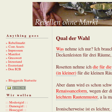
Anything goes
Qual der Wahl
» Rebellmarkt
» Core Assets
Was
nehme ich nur? Ich brauc
» Impressum
» Manifest
Deckenleisten für drei Räume,
» Grusswort
» Istzustand
» Esszustand
Rosetten nehme ich
die für di
» Don B2B
(in kleiner)
für die kleinen Rä
» Blogger.de Startseite
Aber dann wird es schon schwi
Renaissanceform
, wegen der d
Wir wollen
leichtem Rautenmuster
, a la 
: : Modestgirl : :
: : Damengirl : :
Ironischerweise ist es leichte
: : Honeygirl : :