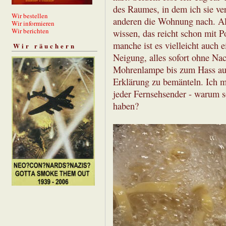
des Raumes, in dem ich sie ver
Wir bestellen
anderen die Wohnung nach. Also
Wir informieren
Wir berichten
wissen, das reicht schon mit P
manche ist es vielleicht auch
Wir räuchern
Neigung, alles sofort ohne Nac
Mohrenlampe bis zum Hass auf 
Erklärung zu bemänteln. Ich m
jeder Fernsehsender - warum s
haben?