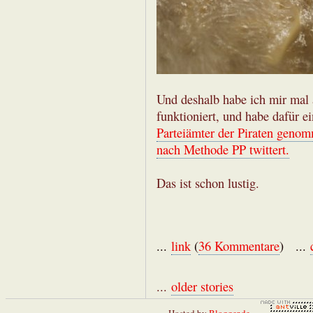
Und deshalb habe ich mir mal 
funktioniert, und habe dafür e
Parteiämter der Piraten genom
nach Methode PP twittert.
Das ist schon lustig.
...
link
(
36 Kommentare
) ...
...
older stories
Hosted by
Blogger.de
-