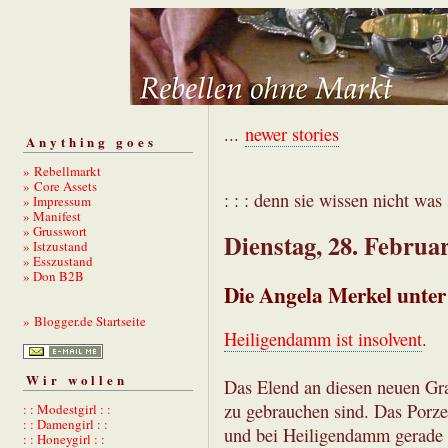
...
newer stories
Anything goes
» Rebellmarkt
» Core Assets
: : : denn sie wissen nicht was s
» Impressum
» Manifest
» Grusswort
Dienstag, 28. Februa
» Istzustand
» Esszustand
» Don B2B
Die Angela Merkel unter
» Blogger.de Startseite
Heiligendamm ist insolvent
.
Wir wollen
Das Elend an diesen neuen Gran
zu gebrauchen sind. Das Porzel
: : Modestgirl : :
: : Damengirl : :
und bei Heiligendamm gerade s
: : Honeygirl : :