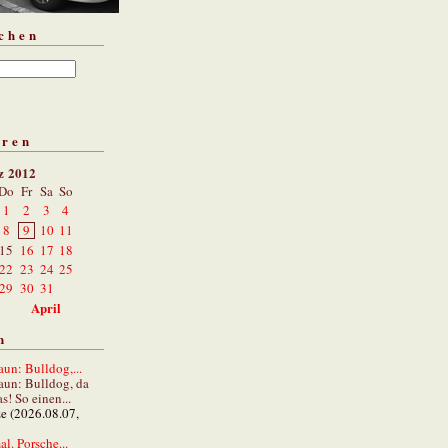
chen
aren
z 2012
Do
Fr
Sa
So
1
2
3
4
8
9
10
11
15
16
17
18
22
23
24
25
29
30
31
April
n
un: Bulldog,...
aun: Bulldog, da
s! So einen...
ze (2026.08.07,
al. Porsche...