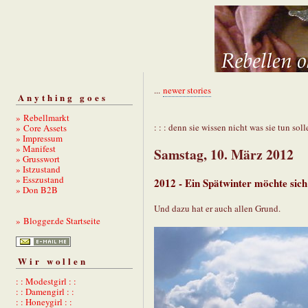
...
newer stories
Anything goes
» Rebellmarkt
: : : denn sie wissen nicht was sie tun solle
» Core Assets
» Impressum
» Manifest
Samstag, 10. März 2012
» Grusswort
» Istzustand
» Esszustand
2012 - Ein Spätwinter möchte sich
» Don B2B
Und dazu hat er auch allen Grund.
» Blogger.de Startseite
Wir wollen
: : Modestgirl : :
: : Damengirl : :
: : Honeygirl : :