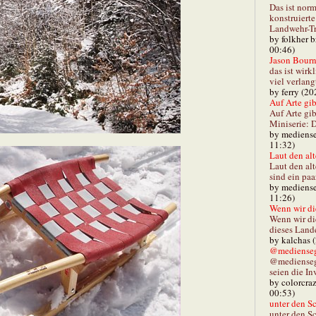
Das ist norm
konstruiert
Landwehr-Tra
by folkher 
00:46)
Jason Bourn
das ist wirk
viel verlang
by ferry (20
Auf Arte gibt
Auf Arte gib
Miniserie: D
by mediense
11:32)
Laut den alt
Laut den al
sind ein paa
by mediense
11:26)
Wenn wir di
Wenn wir d
dieses Lande
by kalchas 
@mediensegl
@medienseg
seien die In
by colorcra
00:53)
unter den Sc
unter den Sc