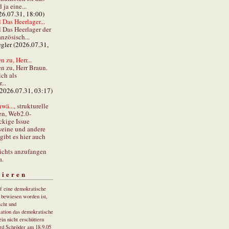
ja eine...
26.07.31, 18:00)
 Das Heerlager...
l Das Heerlager der
anzösisch...
gler (2026.07.31,
 zu, Herr...
n zu, Herr Braun.
ch als
...
(2026.07.31, 03:17)
wä...
, strukturelle
en, Web2.0-
ckige Issue
eine und andere
gibt es hier auch
ichts anzufangen
a.
tieren
uf eine demokratische
r bewiesen worden ist,
cht und
ation das demokratische
in nicht erschüttern
rd Schröder am 18.9.05