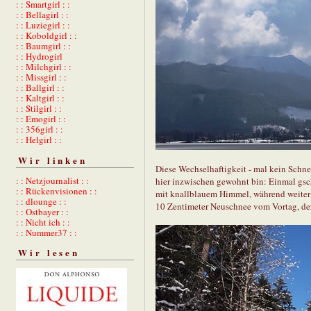
: : Smartgirl : :
: : Bellagirl : :
: : Luziegirl : :
: : Koboldgirl : :
: : Baumgirl : :
: : Hydrogirl
: : Milchgirl : :
: : Missgirl : :
: : Ballgirl : :
: : Kaltgirl : :
: : Stilgirl : :
: : Emogirl : :
: : 356girl : :
: : Helgirl : :
Wir linken
Diese Wechselhaftigkeit - mal kein Schnee
: : Netzjournalist : :
hier inzwischen gewohnt bin: Einmal gsch
: : Rückenvisionen : :
mit knallblauem Himmel, während weiter n
: : dlounge : :
10 Zentimeter Neuschnee vom Vortag, der
: : Ostbayer : :
: : Nicht ich : :
: : Nummer37 : :
Wir lesen