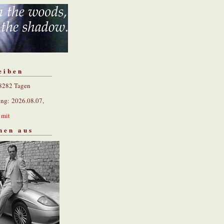
eiben
 8282 Tagen
ung: 2026.08.07,
n
mit
hen aus