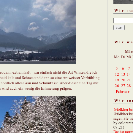
Wir su
Wir w
Mär
Mo
Di
Mi
5
6
7
, dann extram kalt - war einfach nicht die Art Winter, die ich
12
13
14
eid kalt und Schnee und dann so eine Art weisser Vorfrühling
19
20
21
ördlich alles Grau und Schmutz ist. Aber dieser eine Tag mit
26
27
28
 wird auch ein wenig die Erinnerung prägen.
Februar
Wir tu
@folkher bra
@folkher br
sagen Sie wa
by colorcra
09:21)
Das ist norm