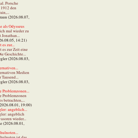
al. Porsche
e 1912 den
in,...
braun (2026.08.07,
e als Odysseus
lich mal wieder zu
t Jonathan...
26.08.05, 14:21)
 es zur...
t es zur Zeit eine
ie Geschichte...
gler (2026.08.03,
ernativen...
ternativen Medien
r Tausend...
gler (2026.08.03,
e Problemzonen...
ie Problemzonen
s betrachten,...
(2026.08.01, 19:00)
er: angeblich...
ler: angeblich
vasoren wieder...
ze (2026.08.01,
hulnoten...
hulnoten ist das