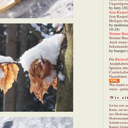
Ungenügend 
by ferry (20
Jean Raspail
Jean Raspai
Heiligen (fr
by mediense
10:24)
Stimme Ihnen
Stimme Ihne
Auch wenn i
bekennender
by buerger 
Für
Kleinsch
Analphabet
Spinner, dre
Controlschw
Nasenbären 
Wer damit n
weiss - prim
Wir zi
Ich bin stolz a
Kultur, mit de
dass Medienma
Medienmanipul
Selbstbewusstse
Kanzler Gerha