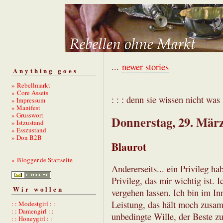
...
newer stories
Anything goes
» Rebellmarkt
» Core Assets
: : : denn sie wissen nicht was s
» Impressum
» Manifest
» Grusswort
Donnerstag, 29. Mär
» Istzustand
» Esszustand
» Don B2B
Blaurot
» Blogger.de Startseite
Andererseits... ein Privileg ha
Privileg, das mir wichtig ist.
Wir wollen
vergehen lassen. Ich bin im Inn
Leistung, das hält moch zusam
: : Modestgirl : :
: : Damengirl : :
unbedingte Wille, der Beste zu 
: : Honeygirl : :