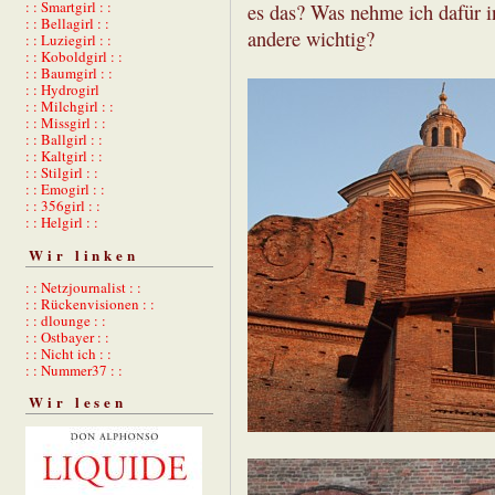
: : Smartgirl : :
es das? Was nehme ich dafür in
: : Bellagirl : :
andere wichtig?
: : Luziegirl : :
: : Koboldgirl : :
: : Baumgirl : :
: : Hydrogirl
: : Milchgirl : :
: : Missgirl : :
: : Ballgirl : :
: : Kaltgirl : :
: : Stilgirl : :
: : Emogirl : :
: : 356girl : :
: : Helgirl : :
Wir linken
: : Netzjournalist : :
: : Rückenvisionen : :
: : dlounge : :
: : Ostbayer : :
: : Nicht ich : :
: : Nummer37 : :
Wir lesen