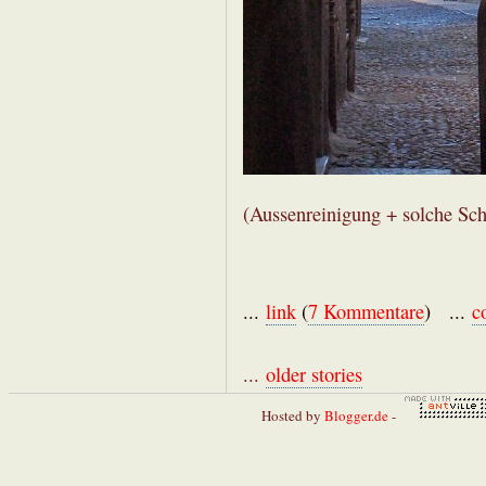
(Aussenreinigung + solche Sch
...
link
(
7 Kommentare
) ...
c
...
older stories
Hosted by
Blogger.de
-