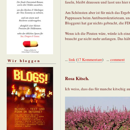
faseln, bleibt draussen und lasst uns hier
Am Schönsten aber ist für mich das Ergeb
Pappnasen beim Antibuerokratieteam, und
Bloggerei hat gar nichts gebracht, die FD
Wenn ich die Piraten wäre, würde ich eine
braucht gar nicht mehr anfangen. Das hält
...
link
(
17 Kommentare
) ...
comment
Wir bloggen
Rosa Kitsch.
Ich weiss, dass das für manche kitschig 