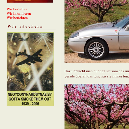
Wir bestellen
Wir informieren
Wir berichten
Wir räuchern
Dazu braucht man nur den sattsam bekann
gerade überall das tun, was sie immer tun, 