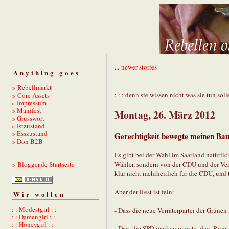
...
newer stories
Anything goes
» Rebellmarkt
: : : denn sie wissen nicht was sie tun solle
» Core Assets
» Impressum
» Manifest
Montag, 26. März 2012
» Grusswort
» Istzustand
» Esszustand
Gerechtigkeit bewegte meinen Ba
» Don B2B
Es gibt bei der Wahl im Saarland natürlic
Wähler, sondern von der CDU und der Verrä
» Blogger.de Startseite
klar nicht mehrheitlich für die CDU, und 
Aber der Rest ist fein:
Wir wollen
: : Modestgirl : :
- Dass die neue Verräterpartei der Grünen
: : Damengirl : :
: : Honeygirl : :
- Dass die SPD merken musste, dass Rumt