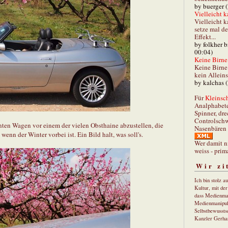
by buerger 
Vielleicht k
Vielleicht k
setze mal d
Effekt...
by folkher 
00:04)
Keine Birne 
Keine Birne 
kein Allein
by kalchas 
Für
Kleinsch
Analphabet
Spinner, dre
Controlschw
ten Wagen vor einem der vielen Obsthaine abzustellen, die
Nasenbären 
wenn der Winter vorbei ist. Ein Bild halt, was soll's.
Wer damit n
weiss - prim
Wir zi
Ich bin stolz a
Kultur, mit de
dass Medienma
Medienmanipul
Selbstbewusstse
Kanzler Gerha