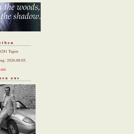
eiben
 8281 Tagen
ung: 2026.08.05,
n
mit
hen aus