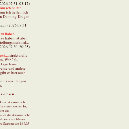
(2026.07.31, 03:17)
ann ich helfen....
ann ich helfen. Ich
en Dunning-Kruger-
braun (2026.07.31,
zu haben...
zu haben ist aber
stellungsmerkmal...
(2026.07.30, 20:25)
wä...
, strukturelle
en, Web2.0-
ckige Issue
eine und andere
gibt es hier auch
ichts anzufangen
a.
tieren
uf eine demokratische
r bewiesen worden ist,
cht und
ation das demokratische
in nicht erschüttern
rd Schröder am 18.9.05