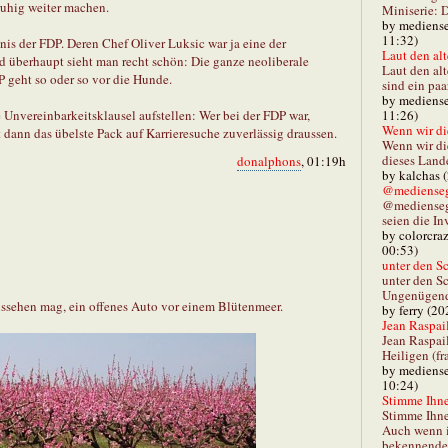
 ruhig weiter machen.
Miniserie: D
by mediense
11:32)
nis der FDP. Deren Chef Oliver Luksic war ja eine der
Laut den alt
 überhaupt sieht man recht schön: Die ganze neoliberale
Laut den al
P geht so oder so vor die Hunde.
sind ein paa
by mediense
 Unvereinbarkeitsklausel aufstellen: Wer bei der FDP war,
11:26)
Wenn wir di
 dann das übelste Pack auf Karrieresuche zuverlässig draussen.
Wenn wir d
dieses Lande
donalphons
, 01:19h
by kalchas 
@mediensegl
@medienseg
seien die In
by colorcra
00:53)
unter den Sc
unter den Sc
Ungenügend 
aussehen mag, ein offenes Auto vor einem Blütenmeer.
by ferry (20
Jean Raspail
Jean Raspai
Heiligen (fr
by mediense
10:24)
Stimme Ihnen
Stimme Ihne
Auch wenn i
bekennender