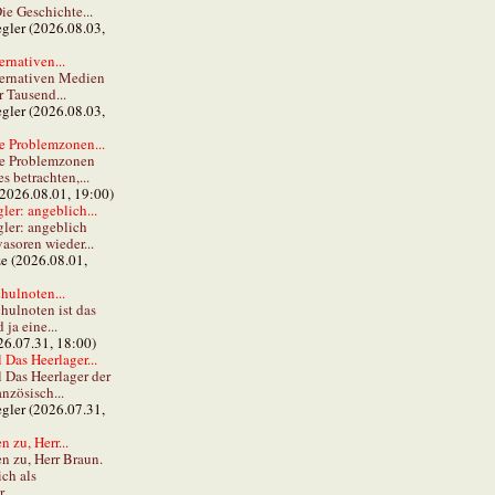
ie Geschichte...
gler (2026.08.03,
ernativen...
ternativen Medien
r Tausend...
gler (2026.08.03,
e Problemzonen...
ie Problemzonen
s betrachten,...
(2026.08.01, 19:00)
er: angeblich...
ler: angeblich
vasoren wieder...
ze (2026.08.01,
hulnoten...
hulnoten ist das
ja eine...
26.07.31, 18:00)
 Das Heerlager...
l Das Heerlager der
anzösisch...
gler (2026.07.31,
 zu, Herr...
n zu, Herr Braun.
ch als
...