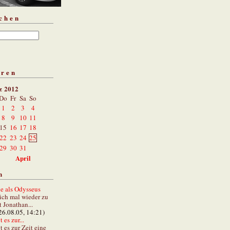
chen
aren
z 2012
Do
Fr
Sa
So
1
2
3
4
8
9
10
11
15
16
17
18
22
23
24
25
29
30
31
April
n
e als Odysseus
lich mal wieder zu
t Jonathan...
26.08.05, 14:21)
 es zur...
t es zur Zeit eine