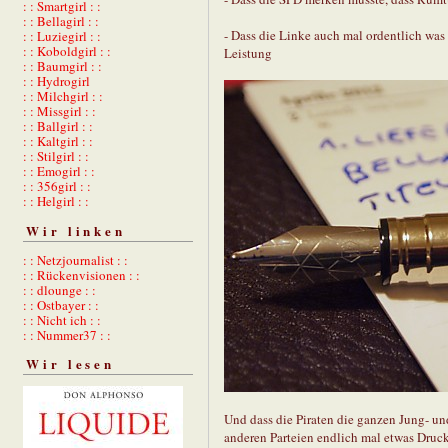
: : Smartgirl : :
: : Bellagirl : :
- Dass die Linke auch mal ordentlich wa
: : Luziegirl : :
: : Koboldgirl : :
Leistung
: : Baumgirl : :
: : Hydrogirl
: : Milchgirl : :
: : Missgirl : :
: : Ballgirl : :
: : Kaltgirl : :
: : Stilgirl : :
: : Emogirl : :
: : 356girl : :
: : Helgirl : :
Wir linken
: : Netzjournalist : :
: : Rückenvisionen : :
: : dlounge : :
: : Ostbayer : :
: : Nicht ich : :
: : Nummer37 : :
Wir lesen
Und dass die Piraten die ganzen Jung- un
anderen Parteien endlich mal etwas Druck