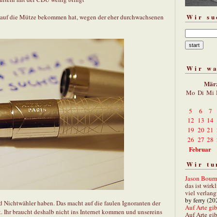
Wir su
s auf die Mütze bekommen hat, wegen der eher durchwachsenen
Wir w
Mär
Mo
Di
Mi
5
6
7
12
13
14
19
20
21
26
27
28
Februar
Wir tu
Jason Bourn
das ist wirk
viel verlang
by ferry (20
d Nichtwähler haben. Das macht auf die faulen Ignoranten der
Auf Arte gibt
. Ihr braucht deshalb nicht ins Internet kommen und unsereins
Auf Arte gib