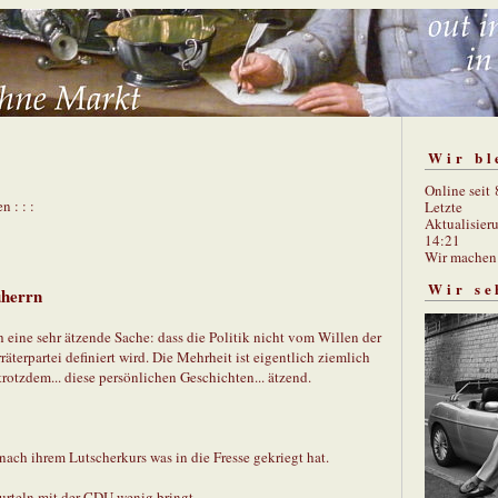
Wir bl
Online seit
n : : :
Letzte
Aktualisier
14:21
Wir mache
Wir se
uherrn
h eine sehr ätzende Sache: dass die Politik nicht vom Willen der
terpartei definiert wird. Die Mehrheit ist eigentlich ziemlich
trotzdem... diese persönlichen Geschichten... ätzend.
 nach ihrem Lutscherkurs was in die Fresse gekriegt hat.
urteln mit der CDU wenig bringt