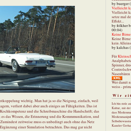
by buerger 
Vielleicht k
Vielleicht k
setze mal d
Effekt...
by folkher 
00:04)
Keine Birne 
Keine Birne 
kein Allein
by kalchas 
Für
Kleinsch
Analphabet
Spinner, dre
Controlschw
Nasenbären 
Wer damit n
weiss - prim
Wir zi
ntkoppelung wichtig. Man hat ja so die Neigung, einfach, weil
Ich bin stolz a
rlagern, verliert dabei aber auch einiges an Fähigkeiten. Das ist
Kultur, mit de
ie Kochkompetenz und die Schreibmaschine die Handschrift; das
dass Medienma
 ist es das Wissen, die Erinnerung und die Kommmunikation, und
Medienmanipul
 Zumindest zeitweise muss es unbedingt auch ohne das Netz
Selbstbewusstse
Kanzler Gerha
 Ergänzung einer Simulation betrachten. Das mag gar nicht