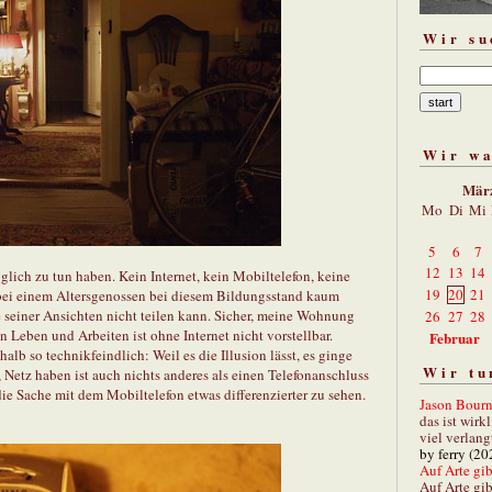
Wir su
Wir w
Mär
Mo
Di
Mi
5
6
7
12
13
14
glich zu tun haben. Kein Internet, kein Mobiltelefon, keine
19
20
21
bei einem Altersgenossen bei diesem Bildungsstand kaum
le seiner Ansichten nicht teilen kann. Sicher, meine Wohnung
26
27
28
n Leben und Arbeiten ist ohne Internet nicht vorstellbar.
Februar
lb so technikfeindlich: Weil es die Illusion lässt, es ginge
Wir tu
, Netz haben ist auch nichts anderes als einen Telefonanschluss
ie Sache mit dem Mobiltelefon etwas differenzierter zu sehen.
Jason Bourn
das ist wirk
viel verlang
by ferry (20
Auf Arte gibt
Auf Arte gib