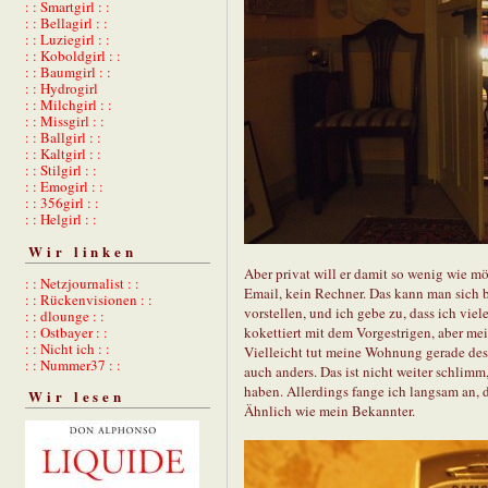
: : Smartgirl : :
: : Bellagirl : :
: : Luziegirl : :
: : Koboldgirl : :
: : Baumgirl : :
: : Hydrogirl
: : Milchgirl : :
: : Missgirl : :
: : Ballgirl : :
: : Kaltgirl : :
: : Stilgirl : :
: : Emogirl : :
: : 356girl : :
: : Helgirl : :
Wir linken
Aber privat will er damit so wenig wie mö
: : Netzjournalist : :
Email, kein Rechner. Das kann man sich 
: : Rückenvisionen : :
vorstellen, und ich gebe zu, dass ich vie
: : dlounge : :
kokettiert mit dem Vorgestrigen, aber mei
: : Ostbayer : :
: : Nicht ich : :
Vielleicht tut meine Wohnung gerade desha
: : Nummer37 : :
auch anders. Das ist nicht weiter schlimm
haben. Allerdings fange ich langsam an, d
Wir lesen
Ähnlich wie mein Bekannter.