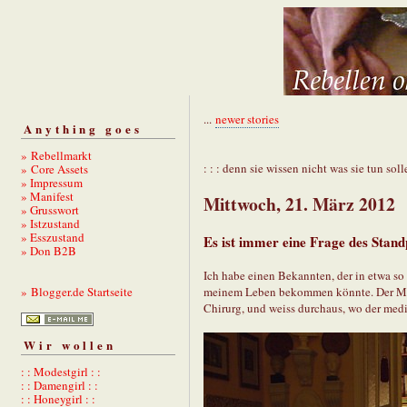
...
newer stories
Anything goes
» Rebellmarkt
: : : denn sie wissen nicht was sie tun solle
» Core Assets
» Impressum
» Manifest
Mittwoch, 21. März 2012
» Grusswort
» Istzustand
» Esszustand
Es ist immer eine Frage des Stan
» Don B2B
Ich habe einen Bekannten, der in etwa so
meinem Leben bekommen könnte. Der Mann 
» Blogger.de Startseite
Chirurg, und weiss durchaus, wo der mediz
Wir wollen
: : Modestgirl : :
: : Damengirl : :
: : Honeygirl : :