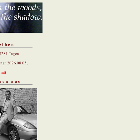
eiben
 8281 Tagen
ung: 2026.08.05,
n
mit
hen aus