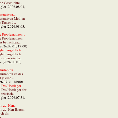
ie Geschichte...
gler (2026.08.03,
ernativen...
ternativen Medien
r Tausend...
gler (2026.08.03,
e Problemzonen...
ie Problemzonen
s betrachten,...
(2026.08.01, 19:00)
er: angeblich...
ler: angeblich
vasoren wieder...
ze (2026.08.01,
hulnoten...
hulnoten ist das
ja eine...
26.07.31, 18:00)
 Das Heerlager...
l Das Heerlager der
anzösisch...
gler (2026.07.31,
 zu, Herr...
n zu, Herr Braun.
ch als
...