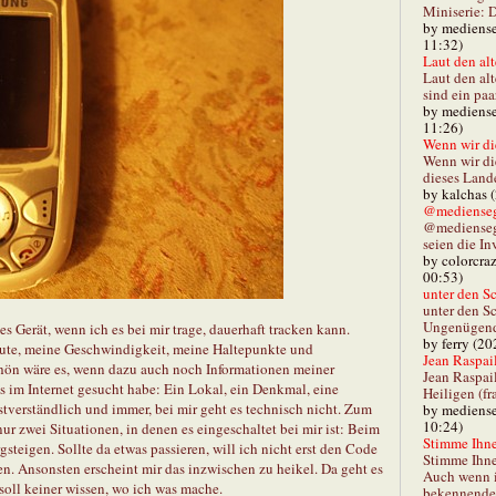
Miniserie: D
by mediense
11:32)
Laut den alt
Laut den al
sind ein paa
by mediense
11:26)
Wenn wir di
Wenn wir d
dieses Lande
by kalchas 
@mediensegl
@medienseg
seien die In
by colorcra
00:53)
unter den Sc
unter den Sc
Ungenügend 
es Gerät, wenn ich es bei mir trage, dauerhaft tracken kann.
by ferry (20
Route, meine Geschwindigkeit, meine Haltepunkte und
Jean Raspail
hön wäre es, wenn dazu auch noch Informationen meiner
Jean Raspai
s im Internet gesucht habe: Ein Lokal, ein Denkmal, eine
Heiligen (fr
tverständlich und immer, bei mir geht es technisch nicht. Zum
by mediense
10:24)
ur zwei Situationen, in denen es eingeschaltet bei mir ist: Beim
Stimme Ihnen
teigen. Sollte da etwas passieren, will ich nicht erst den Code
Stimme Ihne
. Ansonsten erscheint mir das inzwischen zu heikel. Da geht es
Auch wenn i
soll keiner wissen, wo ich was mache.
bekennender