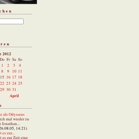
chen
aren
z 2012
Do
Fr
Sa
So
1
2
3
4
8
9
10
11
15
16
17
18
22
23
24
25
29
30
31
April
n
e als Odysseus
lich mal wieder zu
t Jonathan...
26.08.05, 14:21)
 es zur...
t es zur Zeit eine