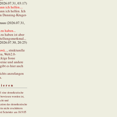
(2026.07.31, 03:17)
ann ich helfen....
ann ich helfen. Ich
en Dunning-Kruger-
braun (2026.07.31,
zu haben...
zu haben ist aber
stellungsmerkmal...
(2026.07.30, 20:25)
wä...
, strukturelle
en, Web2.0-
ckige Issue
eine und andere
gibt es hier auch
ichts anzufangen
a.
tieren
uf eine demokratische
r bewiesen worden ist,
cht und
ation das demokratische
in nicht erschüttern
rd Schröder am 18.9.05