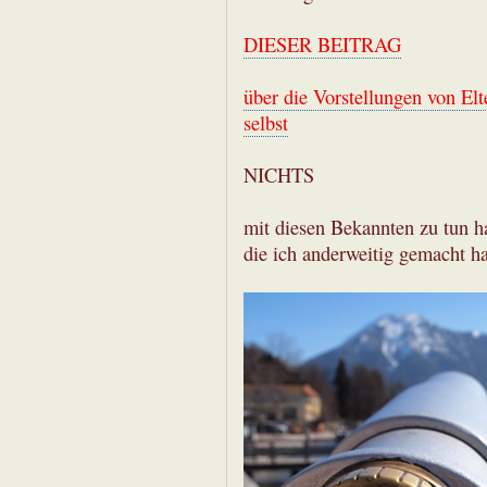
DIESER BEITRAG
über die Vorstellungen von Elt
selbst
NICHTS
mit diesen Bekannten zu tun ha
die ich anderweitig gemacht h