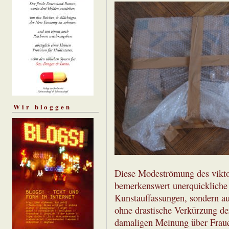
Wir bloggen
Diese Modeströmung des viktori
bemerkenswert unerquickliche 
Kunstauffassungen, sondern a
ohne drastische Verkürzung der 
damaligen Meinung über Frauen