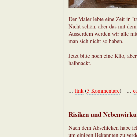
Der Maler lebte eine Zeit in It
Nicht schön, aber das mit dem
Ausserdem werden wir alle mitt
man sich nicht so haben.
Jetzt bitte noch eine Klio, a
halbnackt.
...
link
(
3 Kommentare
) ...
c
Risiken und Nebenwirk
Nach dem Abschicken habe ich 
um einigen Bekannten zu verde