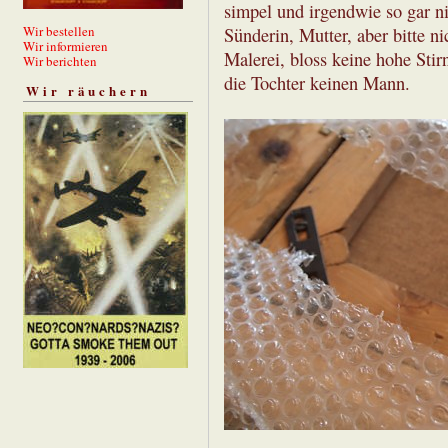
simpel und irgendwie so gar nic
Wir bestellen
Sünderin, Mutter, aber bitte 
Wir informieren
Malerei, bloss keine hohe Sti
Wir berichten
die Tochter keinen Mann.
Wir räuchern