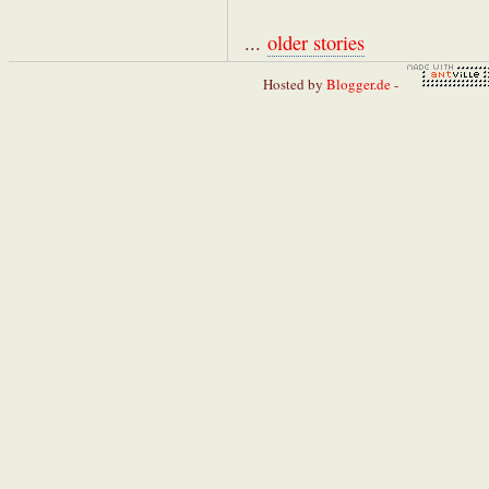
...
older stories
Hosted by
Blogger.de
-