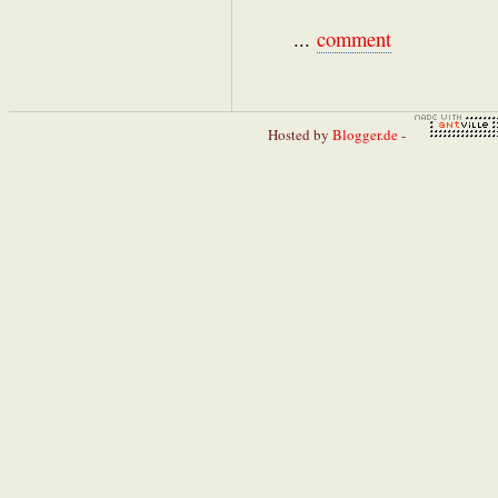
...
comment
Hosted by
Blogger.de
-