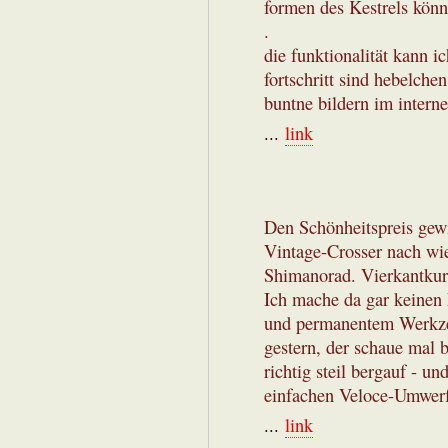
formen des Kestrels könn
.
die funktionalität kann ic
fortschritt sind hebelche
buntne bildern im interne
...
link
Den Schönheitspreis gew
Vintage-Crosser nach wie
Shimanorad. Vierkantkur
Ich mache da gar keinen
und permanentem Werkzeu
gestern, der schaue mal 
richtig steil bergauf - 
einfachen Veloce-Umwerf
...
link