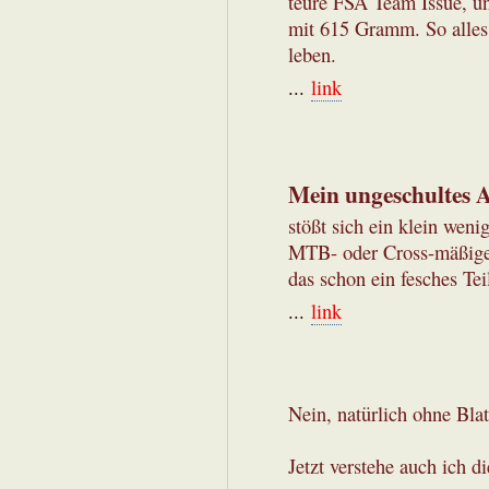
teure FSA Team Issue, un
mit 615 Gramm. So alles 
leben.
...
link
Mein ungeschultes 
stößt sich ein klein wen
MTB- oder Cross-mäßigen
das schon ein fesches Tei
...
link
Nein, natürlich ohne Bla
Jetzt verstehe auch ich di