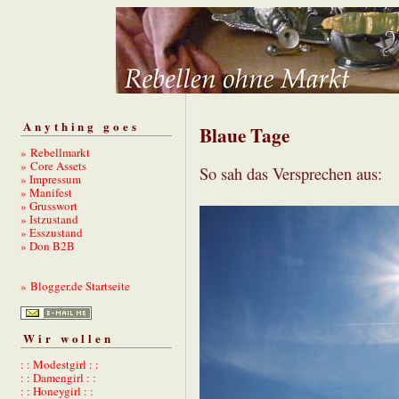
Anything goes
Blaue Tage
» Rebellmarkt
» Core Assets
So sah das Versprechen aus:
» Impressum
» Manifest
» Grusswort
» Istzustand
» Esszustand
» Don B2B
» Blogger.de Startseite
Wir wollen
: : Modestgirl : :
: : Damengirl : :
: : Honeygirl : :