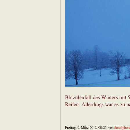
Blitzüberfall des Winters mit 
Reifen. Allerdings war es zu n
Freitag, 9. März 2012, 00:25, von
donalphon