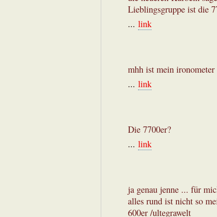
Lieblingsgruppe ist die 
...
link
mhh ist mein ironometer 
...
link
Die 7700er?
...
link
ja genau jenne ... für mi
alles rund ist nicht so m
600er /ultegrawelt